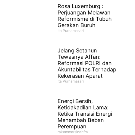
Rosa Luxemburg :
Perjuangan Melawan
Reformisme di Tubuh
Gerakan Buruh
Ita Purnamasari
Jelang Setahun
Tewasnya Affan:
Reformasi POLRI dan
Akuntabilitas Terhadap
Kekerasan Aparat
Ita Purnamasari
Energi Bersih,
Ketidakadilan Lama:
Ketika Transisi Energi
Menambah Beban
Perempuan
rakommarsinahfm