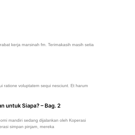
abat kerja marsinah fm. Terimakasih masih setia
ui ratione voluptatem sequi nesciunt. Et harum
an untuk Siapa? – Bag. 2
mi mandiri sedang dijalankan oleh Koperasi
perasi simpan pinjam, mereka