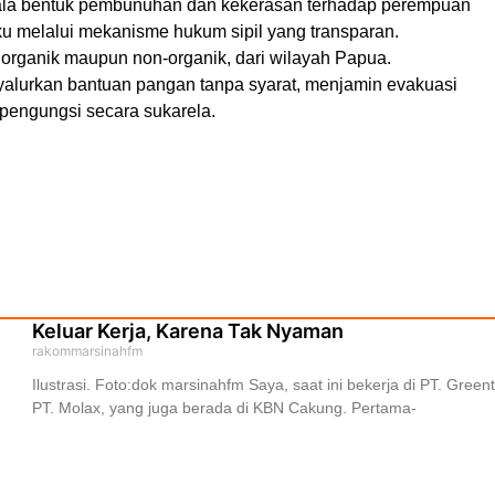
la bentuk pembunuhan dan kekerasan terhadap perempuan
ku melalui mekanisme hukum sipil yang transparan.
k organik maupun non-organik, dari wilayah Papua.
alurkan bantuan pangan tanpa syarat, menjamin evakuasi
pengungsi secara sukarela.
Keluar Kerja, Karena Tak Nyaman
rakommarsinahfm
Ilustrasi. Foto:dok marsinahfm Saya, saat ini bekerja di PT. Gre
PT. Molax, yang juga berada di KBN Cakung. Pertama-