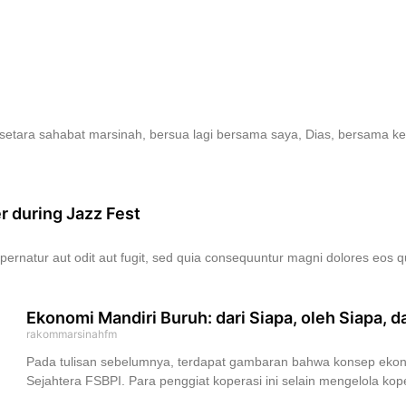
etara sahabat marsinah, bersua lagi bersama saya, Dias, bersama ker
r during Jazz Fest
ernatur aut odit aut fugit, sed quia consequuntur magni dolores eos q
Ekonomi Mandiri Buruh: dari Siapa, oleh Siapa, d
rakommarsinahfm
Pada tulisan sebelumnya, terdapat gambaran bahwa konsep ekono
Sejahtera FSBPI. Para penggiat koperasi ini selain mengelola ko