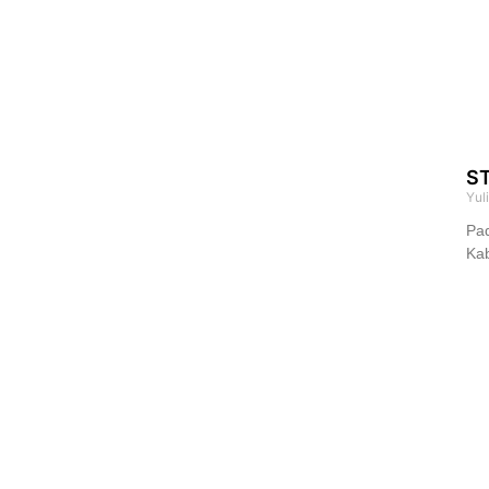
ST
Yul
Pad
Kab