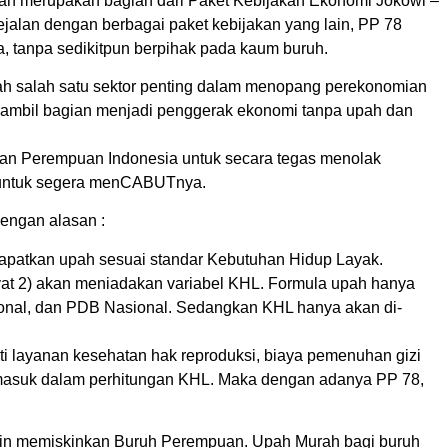
an merupakan bagian dari Paket Kebijakan Ekonomi Jokowi –
jalan dengan berbagai paket kebijakan yang lain, PP 78
 tanpa sedikitpun berpihak pada kaum buruh.
lah salah satu sektor penting dalam menopang perekonomian
ngambil bagian menjadi penggerak ekonomi tanpa upah dan
 dan Perempuan Indonesia untuk secara tegas menolak
 untuk segera menCABUTnya.
engan alasan :
atkan upah sesuai standar Kebutuhan Hidup Layak.
at 2) akan meniadakan variabel KHL. Formula upah hanya
ional, dan PDB Nasional. Sedangkan KHL hanya akan di-
i layanan kesehatan hak reproduksi, biaya pemenuhan gizi
 masuk dalam perhitungan KHL. Maka dengan adanya PP 78,
in memiskinkan Buruh Perempuan. Upah Murah bagi buruh