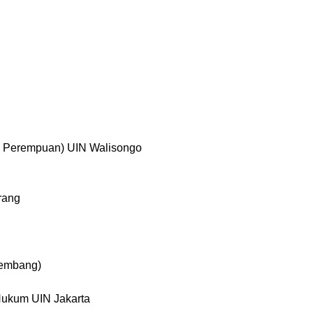
 Perempuan) UIN Walisongo
rang
Rembang)
Hukum UIN Jakarta