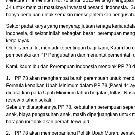
Peraturan Pemerintah No. 78 tahun 2015 tentang Pengupah
JK untuk memicu masuknya investasi besar di Indonesia. Se
hanya bertujuan untuk semakin mensejahterakan pengusaha,
Sektor padat karya yang menyerap jutaan tenaga kerja ada
Indonesia, di sektor inilah sebagian besar perempuan me
kerja layak.
Oleh karena itu, menjadi kepentingan bagi kami, Kaum Ibu
pemberlakukan PP Pengupahan dan menuntut pemerintah
Kami, kaum Ibu dan Perempuan Indonesia menolak PP 78 d
1. PP 78 akan menghambat buruh perempuan untuk mendap
Formula kenaikan Upah Minimum dalam PP 78 (Pasal 44 ay
didasarkan pada Upah Minimum tahun berjalan, Inflasi Nas
review 5 tahun sekali.
Sebelum ditetapkannya PP 78, kebutuhan perempuan sepert
anak, biaya pengasuhan anak, masih diperjuangkan untuk
harapan ini tidak akan pernah terwujud.
2. PP 78 akan memperpanjang Politik Upah Murah, semak