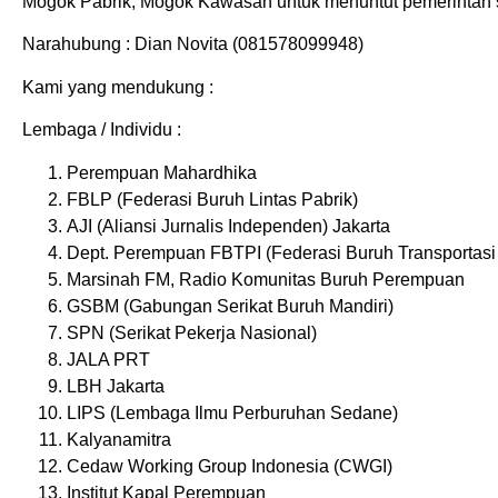
Mogok Pabrik, Mogok Kawasan untuk menuntut pemerintah 
Narahubung : Dian Novita (081578099948)
Kami yang mendukung :
Lembaga / Individu :
Perempuan Mahardhika
FBLP (Federasi Buruh Lintas Pabrik)
AJI (Aliansi Jurnalis Independen) Jakarta
Dept. Perempuan FBTPI (Federasi Buruh Transportasi
Marsinah FM, Radio Komunitas Buruh Perempuan
GSBM (Gabungan Serikat Buruh Mandiri)
SPN (Serikat Pekerja Nasional)
JALA PRT
LBH Jakarta
LIPS (Lembaga Ilmu Perburuhan Sedane)
Kalyanamitra
Cedaw Working Group Indonesia (CWGI)
Institut Kapal Perempuan