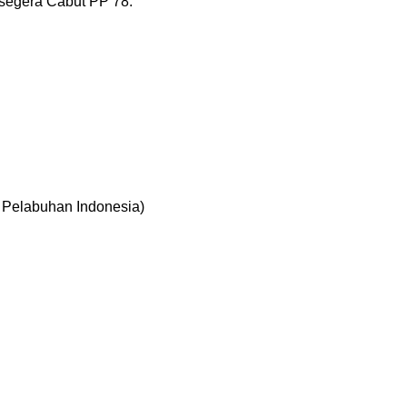
segera Cabut PP 78.
 Pelabuhan Indonesia)