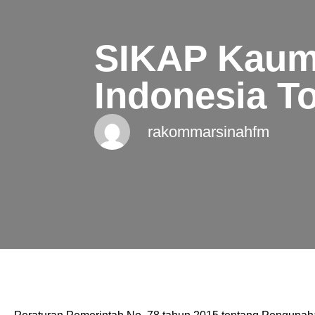
SIKAP Kaum
Indonesia T
rakommarsinahfm