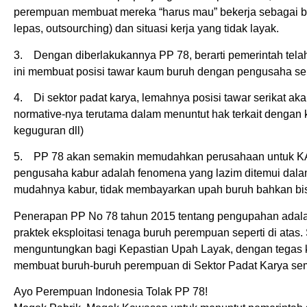
perempuan membuat mereka “harus mau” bekerja sebagai buru
lepas, outsourching) dan situasi kerja yang tidak layak.
3. Dengan diberlakukannya PP 78, berarti pemerintah tela
ini membuat posisi tawar kaum buruh dengan pengusaha s
4. Di sektor padat karya, lemahnya posisi tawar serikat a
normative-nya terutama dalam menuntut hak terkait dengan k
keguguran dll)
5. PP 78 akan semakin memudahkan perusahaan untuk K
pengusaha kabur adalah fenomena yang lazim ditemui dalam
mudahnya kabur, tidak membayarkan upah buruh bahkan bisa
Penerapan PP No 78 tahun 2015 tentang pengupahan adalah
praktek eksploitasi tenaga buruh perempuan seperti di at
menguntungkan bagi Kepastian Upah Layak, dengan tegas 
membuat buruh-buruh perempuan di Sektor Padat Karya sema
Ayo Perempuan Indonesia Tolak PP 78!