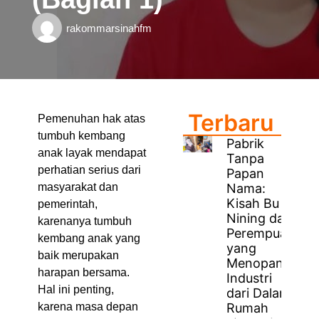
rakommarsinahfm
Terbaru
Pemenuhan hak atas
tumbuh kembang
Pabrik
anak layak mendapat
Tanpa
perhatian serius dari
Papan
Nama:
masyarakat dan
Kisah Bu
pemerintah,
Nining dan
karenanya tumbuh
Perempuan
kembang anak yang
yang
baik merupakan
Menopang
harapan bersama.
Industri
Hal ini penting,
dari Dalam
Rumah
karena masa depan