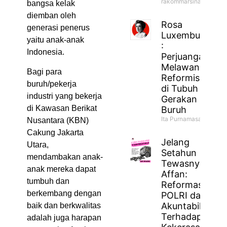
rakommarsinahfm
bangsa kelak
diemban oleh
Rosa
generasi penerus
Luxemburg
yaitu anak-anak
:
Indonesia.
Perjuangan
Melawan
Bagi para
Reformisme
buruh/pekerja
di Tubuh
industri yang bekerja
Gerakan
di Kawasan Berikat
Buruh
Ita Purnamasari
Nusantara (KBN)
Cakung Jakarta
Jelang
Utara,
Setahun
mendambakan anak-
Tewasnya
anak mereka dapat
Affan:
tumbuh dan
Reformasi
berkembang dengan
POLRI dan
Akuntabilitas
baik dan berkwalitas
Terhadap
adalah juga harapan