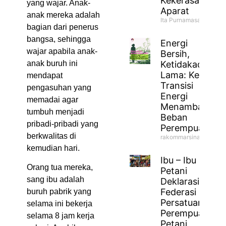
Kekerasan
yang wajar. Anak-
Aparat
anak mereka adalah
Ita Purnamasari
bagian dari penerus
bangsa, sehingga
Energi
wajar apabila anak-
Bersih,
anak buruh ini
Ketidakadilan
Lama: Ketika
mendapat
Transisi
pengasuhan yang
Energi
memadai agar
Menambah
tumbuh menjadi
Beban
pribadi-pribadi yang
Perempuan
berkwalitas di
rakommarsinahfm
kemudian hari.
Ibu – Ibu
Orang tua mereka,
Petani
sang ibu adalah
Deklarasikan
Federasi
buruh pabrik yang
Persatuan
selama ini bekerja
Perempuan
selama 8 jam kerja
Petani