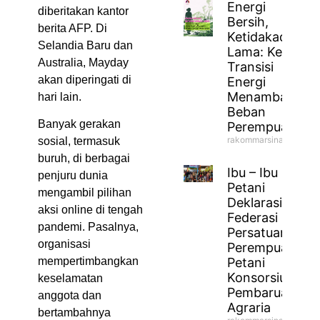
Energi
diberitakan kantor
Bersih,
berita AFP. Di
Ketidakadilan
Selandia Baru dan
Lama: Ketika
Australia, Mayday
Transisi
akan diperingati di
Energi
Menambah
hari lain.
Beban
Banyak gerakan
Perempuan
rakommarsinahfm
sosial, termasuk
buruh, di berbagai
Ibu – Ibu
penjuru dunia
Petani
mengambil pilihan
Deklarasikan
aksi online di tengah
Federasi
pandemi. Pasalnya,
Persatuan
organisasi
Perempuan
Petani
mempertimbangkan
Konsorsium
keselamatan
Pembaruan
anggota dan
Agraria
bertambahnya