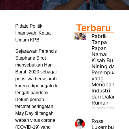
Terbaru
Pidato Politik
Ilhamsyah, Ketua
Pabrik
Umum KPBI
Tanpa
Papan
Sejarawan Perancis
Nama:
Stephane Sirot
Kisah Bu
menyebutkan Hari
Nining dan
Buruh 2020 sebagai
Perempuan
yang
peristiwa bersejarah
Menopang
karena diperingati di
Industri
tengah pandemi.
dari Dalam
Belum pernah
Rumah
tercatat peringatan
rakommarsinahfm
May Day di tengah
wabah virus corona
Rosa
Luxemburg
(COVID-19) yang