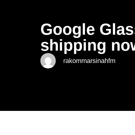
Google Glass
shipping no
rakommarsinahfm