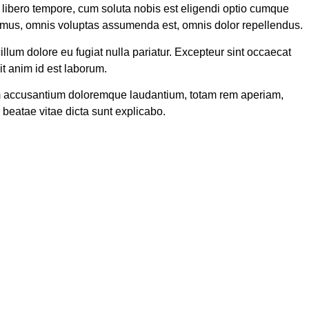
m libero tempore, cum soluta nobis est eligendi optio cumque
imus, omnis voluptas assumenda est, omnis dolor repellendus.
cillum dolore eu fugiat nulla pariatur. Excepteur sint occaecat
it anim id est laborum.
tem accusantium doloremque laudantium, totam rem aperiam,
o beatae vitae dicta sunt explicabo.