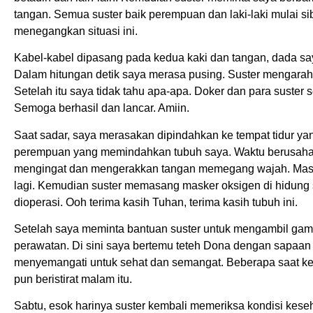
tangan. Semua suster baik perempuan dan laki-laki mulai s
menegangkan situasi ini.
Kabel-kabel dipasang pada kedua kaki dan tangan, dada saya
Dalam hitungan detik saya merasa pusing. Suster mengara
Setelah itu saya tidak tahu apa-apa. Doker dan para suste
Semoga berhasil dan lancar. Amiin.
Saat sadar, saya merasakan dipindahkan ke tempat tidur yang
perempuan yang memindahkan tubuh saya. Waktu berusaha
mengingat dan mengerakkan tangan memegang wajah. Maske
lagi. Kemudian suster memasang masker oksigen di hidung sa
dioperasi. Ooh terima kasih Tuhan, terima kasih tubuh ini.
Setelah saya meminta bantuan suster untuk mengambil gamb
perawatan. Di sini saya bertemu teteh Dona dengan sapaan 
menyemangati untuk sehat dan semangat. Beberapa saat kem
pun beristirat malam itu.
Sabtu, esok harinya suster kembali memeriksa kondisi keseh