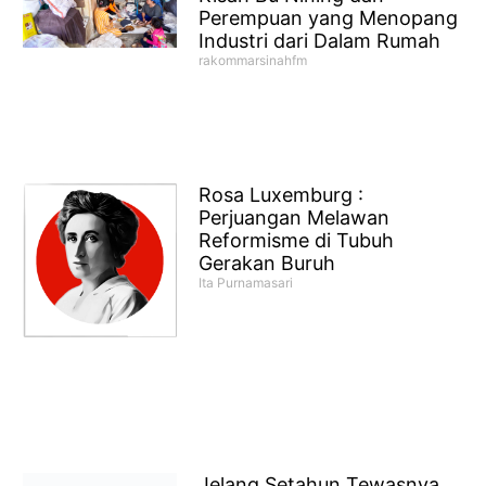
Perempuan yang Menopang
Industri dari Dalam Rumah
rakommarsinahfm
Rosa Luxemburg :
Perjuangan Melawan
Reformisme di Tubuh
Gerakan Buruh
Ita Purnamasari
Jelang Setahun Tewasnya