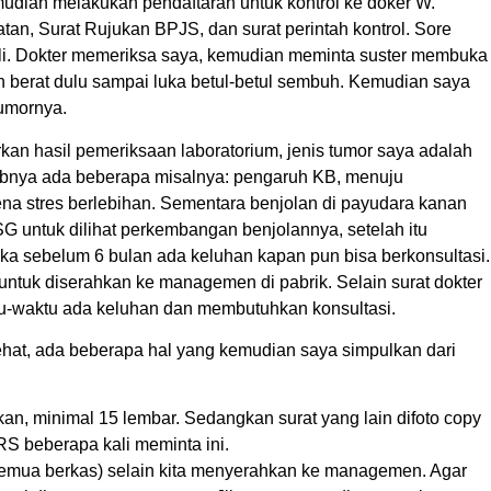
mudian melakukan pendaftaran untuk kontrol ke doker W.
an, Surat Rujukan BPJS, dan surat perintah kontrol. Sore
oli. Dokter memeriksa saya, kemudian meminta suster membuka
n berat dulu sampai luka betul-betul sembuh. Kemudian saya
tumornya.
kan hasil pemeriksaan laboratorium, jenis tumor saya adalah
bnya ada beberapa misalnya: pengaruh KB, menuju
rena stres berlebihan. Sementara benjolan di payudara kanan
 untuk dilihat perkembangan benjolannya, setelah itu
 jika sebelum 6 bulan ada keluhan kapan pun bisa berkonsultasi.
 untuk diserahkan ke managemen di pabrik. Selain surat dokter
ktu-waktu ada keluhan dan membutuhkan konsultasi.
hat, ada beberapa hal yang kemudian saya simpulkan dari
n, minimal 15 lembar. Sedangkan surat yang lain difoto copy
 RS beberapa kali meminta ini.
semua berkas) selain kita menyerahkan ke managemen. Agar