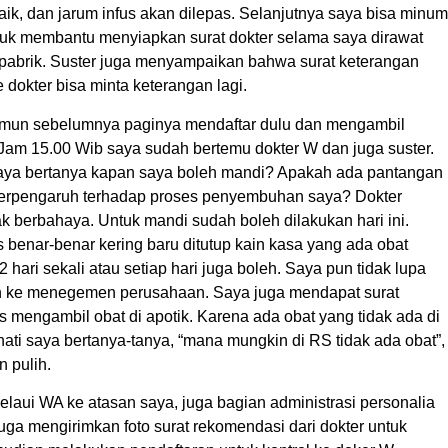
ik, dan jarum infus akan dilepas. Selanjutnya saya bisa minum
untuk membantu menyiapkan surat dokter selama saya dirawat
 pabrik. Suster juga menyampaikan bahwa surat keterangan
ke dokter bisa minta keterangan lagi.
Namun sebelumnya paginya mendaftar dulu dan mengambil
 Jam 15.00 Wib saya sudah bertemu dokter W dan juga suster.
saya bertanya kapan saya boleh mandi? Apakah ada pantangan
 berpengaruh terhadap proses penyembuhan saya? Dokter
k berbahaya. Untuk mandi sudah boleh dilakukan hari ini.
 benar-benar kering baru ditutup kain kasa yang ada obat
2 hari sekali atau setiap hari juga boleh. Saya pun tidak lupa
an ke menegemen perusahaan. Saya juga mendapat surat
 mengambil obat di apotik. Karena ada obat yang tidak ada di
ti saya bertanya-tanya, “mana mungkin di RS tidak ada obat”,
n pulih.
aui WA ke atasan saya, juga bagian administrasi personalia
uga mengirimkan foto surat rekomendasi dari dokter untuk