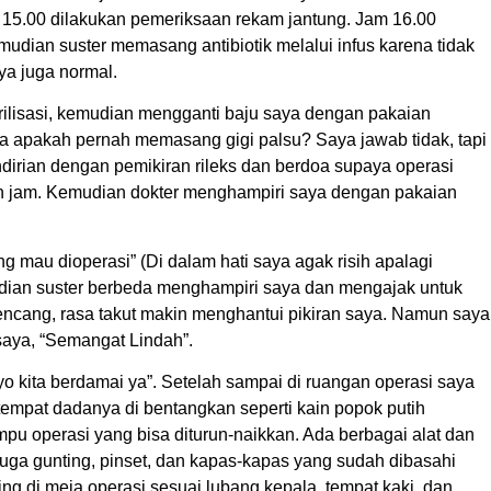
m 15.00 dilakukan pemeriksaan rekam jantung. Jam 16.00
emudian suster memasang antibiotik melalui infus karena tidak
ya juga normal.
erilisasi, kemudian mengganti baju saya dengan pakaian
nya apakah pernah memasang gigi palsu? Saya jawab tidak, tapi
endirian dengan pemikiran rileks dan berdoa supaya operasi
n jam. Kemudian dokter menghampiri saya dengan pakaian
g mau dioperasi” (Di dalam hati saya agak risih apalagi
Kemudian suster berbeda menghampiri saya dan mengajak untuk
encang, rasa takut makin menghantui pikiran saya. Namun saya
saya, “Semangat Lindah”.
o kita berdamai ya”. Setelah sampai di ruangan operasi saya
 tempat dadanya di bentangkan seperti kain popok putih
mpu operasi yang bisa diturun-naikkan. Ada berbagai alat dan
juga gunting, pinset, dan kapas-kapas yang sudah dibasahi
ng di meja operasi sesuai lubang kepala, tempat kaki, dan