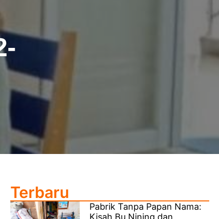
2-
Terbaru
Pabrik Tanpa Papan Nama:
Kisah Bu Nining dan