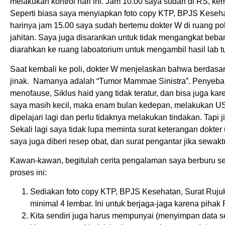
melakukan kontrol hari ini. Jam 10.00 saya sudah di RS, ke
Seperti biasa saya menyiapkan foto copy KTP, BPJS Kesehat
harinya jam 15.00 saya sudah bertemu dokter W di ruang p
jahitan. Saya juga disarankan untuk tidak mengangkat beba
diarahkan ke ruang laboatorium untuk mengambil hasil lab 
Saat kembali ke poli, dokter W menjelaskan bahwa berdasar
jinak. Namanya adalah “Tumor Mammae Sinistra”. Penyeba
menofause, Siklus haid yang tidak teratur, dan bisa juga ka
saya masih kecil, maka enam bulan kedepan, melakukan USG
dipelajari lagi dan perlu tidaknya melakukan tindakan. Tapi
Sekali lagi saya tidak lupa meminta surat keterangan dokter
saya juga diberi resep obat, dan surat pengantar jika sewa
Kawan-kawan, begitulah cerita pengalaman saya berburu se
proses ini:
Sediakan foto copy KTP, BPJS Kesehatan, Surat Rujuka
minimal 4 lembar. Ini untuk berjaga-jaga karena pihak
Kita sendiri juga harus mempunyai (menyimpan data 