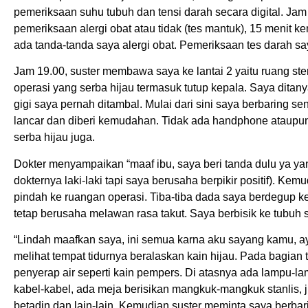
pemeriksaan suhu tubuh dan tensi darah secara digital. Ja
pemeriksaan alergi obat atau tidak (tes mantuk), 15 menit k
ada tanda-tanda saya alergi obat. Pemeriksaan tes darah sa
Jam 19.00, suster membawa saya ke lantai 2 yaitu ruang st
operasi yang serba hijau termasuk tutup kepala. Saya dita
gigi saya pernah ditambal. Mulai dari sini saya berbaring s
lancar dan diberi kemudahan. Tidak ada handphone ataupu
serba hijau juga.
Dokter menyampaikan “maaf ibu, saya beri tanda dulu ya yan
dokternya laki-laki tapi saya berusaha berpikir positif). 
pindah ke ruangan operasi. Tiba-tiba dada saya berdegup k
tetap berusaha melawan rasa takut. Saya berbisik ke tubuh 
“Lindah maafkan saya, ini semua karna aku sayang kamu, ay
melihat tempat tidurnya beralaskan kain hijau. Pada bagian
penyerap air seperti kain pempers. Di atasnya ada lampu-la
kabel-kabel, ada meja berisikan mangkuk-mangkuk stanlis, 
betadin dan lain-lain. Kemudian suster meminta saya berbari