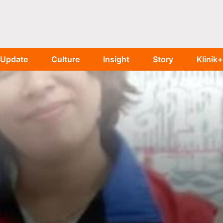
Update
Culture
Insight
Story
Klinik+