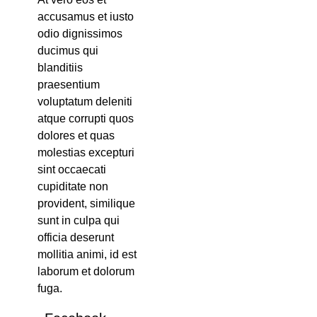
accusamus et iusto
odio dignissimos
ducimus qui
blanditiis
praesentium
voluptatum deleniti
atque corrupti quos
dolores et quas
molestias excepturi
sint occaecati
cupiditate non
provident, similique
sunt in culpa qui
officia deserunt
mollitia animi, id est
laborum et dolorum
fuga.