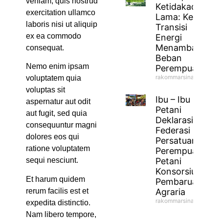
veniam, quis nostrud
Ketidakadilan
exercitation ullamco
Lama: Ketika
laboris nisi ut aliquip
Transisi
ex ea commodo
Energi
Menambah
consequat.
Beban
Nemo enim ipsam
Perempuan
rakommarsinahfm
voluptatem quia
voluptas sit
Ibu – Ibu
aspernatur aut odit
Petani
aut fugit, sed quia
Deklarasikan
consequuntur magni
Federasi
dolores eos qui
Persatuan
ratione voluptatem
Perempuan
Petani
sequi nesciunt.
Konsorsium
Et harum quidem
Pembaruan
Agraria
rerum facilis est et
rakommarsinahfm
expedita distinctio.
Nam libero tempore,