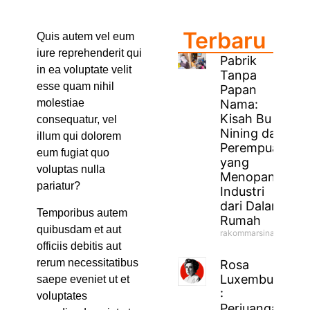
Terbaru
Quis autem vel eum
iure reprehenderit qui
Pabrik
in ea voluptate velit
Tanpa
esse quam nihil
Papan
Nama:
molestiae
Kisah Bu
consequatur, vel
Nining dan
illum qui dolorem
Perempuan
eum fugiat quo
yang
voluptas nulla
Menopang
pariatur?
Industri
dari Dalam
Temporibus autem
Rumah
quibusdam et aut
rakommarsinahfm
officiis debitis aut
rerum necessitatibus
Rosa
Luxemburg
saepe eveniet ut et
:
voluptates
Perjuangan