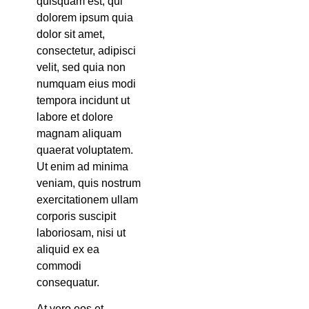
quisquam est, qui
dolorem ipsum quia
dolor sit amet,
consectetur, adipisci
velit, sed quia non
numquam eius modi
tempora incidunt ut
labore et dolore
magnam aliquam
quaerat voluptatem.
Ut enim ad minima
veniam, quis nostrum
exercitationem ullam
corporis suscipit
laboriosam, nisi ut
aliquid ex ea
commodi
consequatur.
At vero eos et