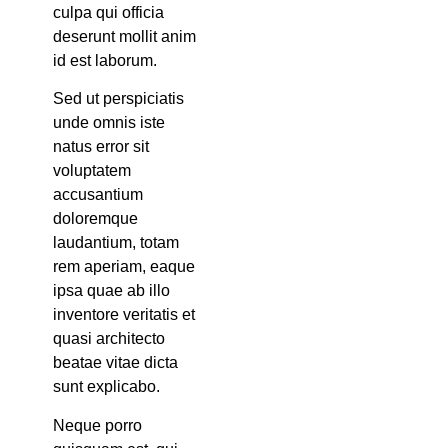
culpa qui officia
deserunt mollit anim
id est laborum.
Sed ut perspiciatis
unde omnis iste
natus error sit
voluptatem
accusantium
doloremque
laudantium, totam
rem aperiam, eaque
ipsa quae ab illo
inventore veritatis et
quasi architecto
beatae vitae dicta
sunt explicabo.
Neque porro