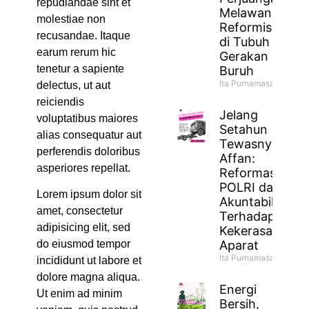
repudiandae sint et
Melawan
molestiae non
Reformisme
recusandae. Itaque
di Tubuh
earum rerum hic
Gerakan
tenetur a sapiente
Buruh
Ita Purnamasari
delectus, ut aut
reiciendis
Jelang
voluptatibus maiores
Setahun
alias consequatur aut
Tewasnya
perferendis doloribus
Affan:
asperiores repellat.
Reformasi
POLRI dan
Lorem ipsum dolor sit
Akuntabilitas
amet, consectetur
Terhadap
adipisicing elit, sed
Kekerasan
Aparat
do eiusmod tempor
Ita Purnamasari
incididunt ut labore et
dolore magna aliqua.
Energi
Ut enim ad minim
Bersih,