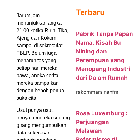
Terbaru
Jarum jam
menunjukkan angka
21.00 ketika Ririn, Tika,
Pabrik Tanpa Papan
Ajeng dan Kokom
Nama: Kisah Bu
sampai di sekretariat
Nining dan
FBLP. Belum juga
Perempuan yang
menaruh tas yang
Menopang Industri
setiap hari mereka
bawa, aneka cerita
dari Dalam Rumah
mereka sampaikan
dengan heboh penuh
rakommarsinahfm
suka cita.
Usut punya usut,
Rosa Luxemburg :
ternyata mereka sedang
Perjuangan
girang mengumpulkan
Melawan
data kekerasan
Reformisme di