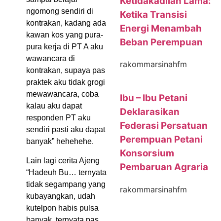
Ketidakadilan Lama:
ngomong sendiri di
Ketika Transisi
kontrakan, kadang ada
Energi Menambah
kawan kos yang pura-
Beban Perempuan
pura kerja di PT A aku
wawancara di
rakommarsinahfm
kontrakan, supaya pas
praktek aku tidak grogi
mewawancara, coba
Ibu – Ibu Petani
kalau aku dapat
Deklarasikan
responden PT aku
Federasi Persatuan
sendiri pasti aku dapat
Perempuan Petani
banyak” hehehehe.
Konsorsium
Lain lagi cerita Ajeng
Pembaruan Agraria
“Hadeuh Bu… ternyata
tidak segampang yang
rakommarsinahfm
kubayangkan, udah
kutelpon habis pulsa
banyak, ternyata pas