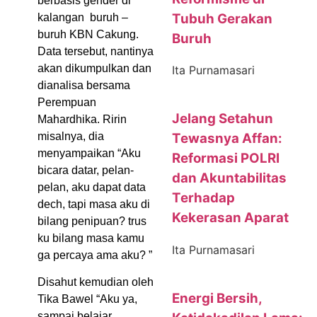
berbasis gender di
Tubuh Gerakan
kalangan buruh –
buruh KBN Cakung.
Buruh
Data tersebut, nantinya
akan dikumpulkan dan
Ita Purnamasari
dianalisa bersama
Perempuan
Jelang Setahun
Mahardhika. Ririn
misalnya, dia
Tewasnya Affan:
menyampaikan “Aku
Reformasi POLRI
bicara datar, pelan-
dan Akuntabilitas
pelan, aku dapat data
Terhadap
dech, tapi masa aku di
Kekerasan Aparat
bilang penipuan? trus
ku bilang masa kamu
Ita Purnamasari
ga percaya ama aku? ”
Disahut kemudian oleh
Energi Bersih,
Tika Bawel “Aku ya,
sampai belajar