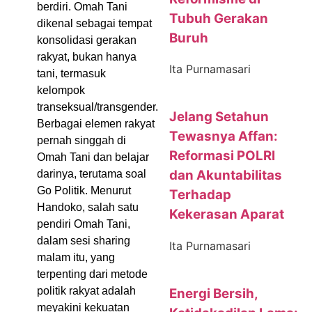
berdiri. Omah Tani
Tubuh Gerakan
dikenal sebagai tempat
Buruh
konsolidasi gerakan
rakyat, bukan hanya
Ita Purnamasari
tani, termasuk
kelompok
transeksual/transgender.
Jelang Setahun
Berbagai elemen rakyat
Tewasnya Affan:
pernah singgah di
Reformasi POLRI
Omah Tani dan belajar
dan Akuntabilitas
darinya, terutama soal
Go Politik. Menurut
Terhadap
Handoko, salah satu
Kekerasan Aparat
pendiri Omah Tani,
dalam sesi sharing
Ita Purnamasari
malam itu, yang
terpenting dari metode
politik rakyat adalah
Energi Bersih,
meyakini kekuatan