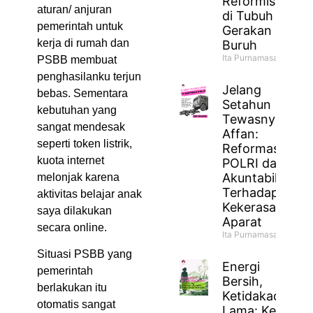
Reformisme
aturan/ anjuran
di Tubuh
pemerintah untuk
Gerakan
kerja di rumah dan
Buruh
Ita Purnamasari
PSBB membuat
penghasilanku terjun
Jelang
bebas. Sementara
Setahun
kebutuhan yang
Tewasnya
sangat mendesak
Affan:
seperti token listrik,
Reformasi
kuota internet
POLRI dan
Akuntabilitas
melonjak karena
Terhadap
aktivitas belajar anak
Kekerasan
saya dilakukan
Aparat
secara online.
Ita Purnamasari
Situasi PSBB yang
Energi
pemerintah
Bersih,
berlakukan itu
Ketidakadilan
otomatis sangat
Lama: Ketika