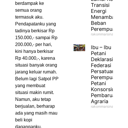
berdampak ke
Transisi
semua orang
Energi
Menambah
termasuk aku.
Beban
Pendapatanku yang
Perempuan
tadinya berkisar Rp
rakommarsinahfm
150.000,- sampai Rp
200.000,- per hari,
Ibu – Ibu
kini hanya berkisar
Petani
Rp 40.000,-, karena
Deklarasikan
Federasi
situasi banyak orang
Persatuan
jarang keluar rumah.
Perempuan
Belum lagi Satpol PP
Petani
yang membuat
Konsorsium
situasi makin rumit.
Pembaruan
Namun, aku tetap
Agraria
berjualan, berharap
rakommarsinahfm
ada yang masih mau
beli kopi
daganganku.