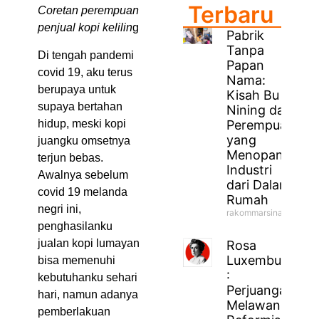
Terbaru
Coretan perempuan
penjual kopi kelilin
g
Pabrik
Tanpa
Di tengah pandemi
Papan
covid 19, aku terus
Nama:
berupaya untuk
Kisah Bu
supaya bertahan
Nining dan
hidup, meski kopi
Perempuan
yang
juangku omsetnya
Menopang
terjun bebas.
Industri
Awalnya sebelum
dari Dalam
covid 19 melanda
Rumah
negri ini,
rakommarsinahfm
penghasilanku
jualan kopi lumayan
Rosa
Luxemburg
bisa memenuhi
:
kebutuhanku sehari
Perjuangan
hari, namun adanya
Melawan
pemberlakuan