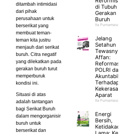
Reformisme
ditambah intimidasi
di Tubuh
dari pihak
Gerakan
perusahaan untuk
Buruh
Ita Purnamasari
berserikat yang
membuat teman-
Jelang
teman kita justru
Setahun
menjauh dari serikat
Tewasnya
buruh. Citra negatif
Affan:
yang dilekatkan pada
Reformasi
gerakan buruh turut
POLRI dan
Akuntabilitas
memperburuk
Terhadap
kondisi ini.
Kekerasan
Aparat
Situasi di atas
Ita Purnamasari
adalah tantangan
bagi Serikat Buruh
Energi
dalam mengorganisir
Bersih,
buruh untuk
Ketidakadilan
berserikat dan
Lama: Ketika