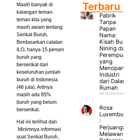
Terbaru
Masih banyak di
kalangan teman-
Pabrik
teman kita yang
Tanpa
masih awam tentang
Papan
Nama:
Serikat Buruh.
Kisah Bu
Berdasarkan catatan
Nining dan
ILO, hanya 15 persen
Perempuan
buruh yang
yang
berserikat dari
Menopang
keseluruhan jumlah
Industri
buruh di Indonesia
dari Dalam
Rumah
(46 juta). Artinya
rakommarsinahfm
masih ada 85%
buruh yang belum
Rosa
berserikat.
Luxemburg
:
Hal ini terlihat dari
Perjuangan
Minimnya informasi
Melawan
soal Serikat Buruh,