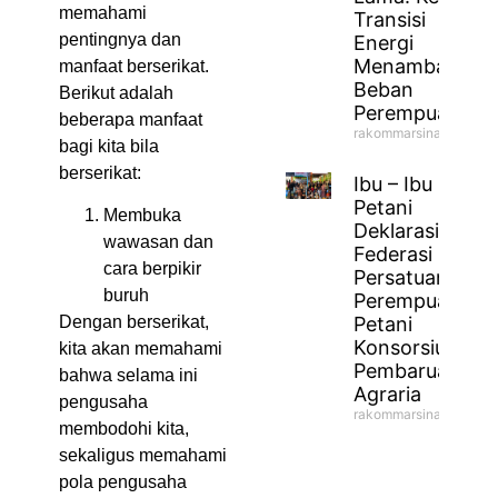
memahami
Transisi
pentingnya dan
Energi
Menambah
manfaat berserikat.
Beban
Berikut adalah
Perempuan
beberapa manfaat
rakommarsinahfm
bagi kita bila
berserikat:
Ibu – Ibu
Petani
Membuka
Deklarasikan
wawasan dan
Federasi
cara berpikir
Persatuan
buruh
Perempuan
Petani
Dengan berserikat,
Konsorsium
kita akan memahami
Pembaruan
bahwa selama ini
Agraria
pengusaha
rakommarsinahfm
membodohi kita,
sekaligus memahami
pola pengusaha