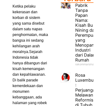
Pabrik
Ketika pelaku
Tanpa
kekerasan dan
Papan
korban di sistem
Nama:
yang sama disebut
Kisah Bu
dalam satu napas
Nining dan
penghormatan, maka
Perempuan
yang
bangsa ini sedang
Menopang
kehilangan arah
Industri
moralnya.Sejarah
dari Dalam
Indonesia tidak
Rumah
hanya dibangun dari
rakommarsinahfm
kisah kemenangan
dan kepahlawanan.
Rosa
Luxemburg
Di balik parade
:
kemerdekaan dan
Perjuangan
monumen
Melawan
kebanggaan, ada
Reformisme
halaman yang robek
di Tubuh