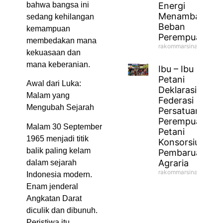
bahwa bangsa ini
Energi
Menambah
sedang kehilangan
Beban
kemampuan
Perempuan
membedakan mana
rakommarsinahfm
kekuasaan dan
mana keberanian.
Ibu – Ibu
Petani
Awal dari Luka:
Deklarasikan
Malam yang
Federasi
Mengubah Sejarah
Persatuan
Perempuan
Malam 30 September
Petani
1965 menjadi titik
Konsorsium
balik paling kelam
Pembaruan
Agraria
dalam sejarah
rakommarsinahfm
Indonesia modern.
Enam jenderal
Angkatan Darat
diculik dan dibunuh.
Peristiwa itu