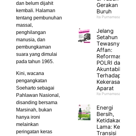
dan belum dijahit
Gerakan
kembali. Halaman
Buruh
Ita Purnamasari
tentang pembunuhan
massal,
Jelang
penghilangan
Setahun
manusia, dan
Tewasnya
pembungkaman
Affan:
suara yang dimulai
Reformasi
pada tahun 1965.
POLRI dan
Akuntabilitas
Kini, wacana
Terhadap
pengangkatan
Kekerasan
Aparat
Soeharto sebagai
Ita Purnamasari
Pahlawan Nasional,
disanding bersama
Energi
Marsinah, bukan
Bersih,
hanya ironi
Ketidakadilan
melainkan
Lama: Ketika
peringatan keras
Transisi