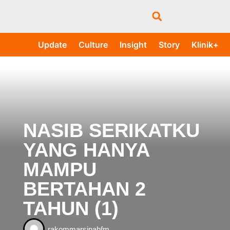
Update
Culture
Insight
Story
Klinik+
NASIB SERIKATKU
YANG HANYA
MAMPU
BERTAHAN 2
TAHUN (1)
rakommarsinahfm