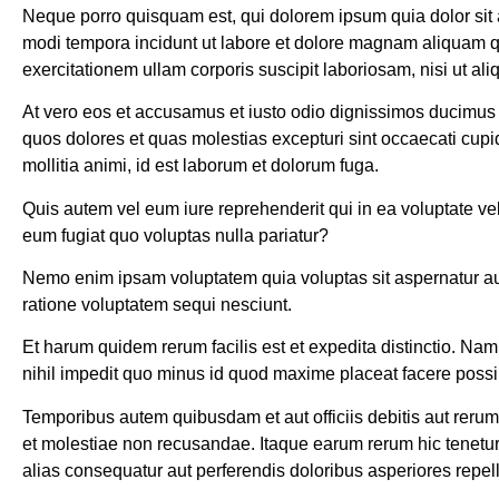
Neque porro quisquam est, qui dolorem ipsum quia dolor sit 
modi tempora incidunt ut labore et dolore magnam aliquam 
exercitationem ullam corporis suscipit laboriosam, nisi ut a
At vero eos et accusamus et iusto odio dignissimos ducimus q
quos dolores et quas molestias excepturi sint occaecati cupidi
mollitia animi, id est laborum et dolorum fuga.
Quis autem vel eum iure reprehenderit qui in ea voluptate ve
eum fugiat quo voluptas nulla pariatur?
Nemo enim ipsam voluptatem quia voluptas sit aspernatur aut
ratione voluptatem sequi nesciunt.
Et harum quidem rerum facilis est et expedita distinctio. Na
nihil impedit quo minus id quod maxime placeat facere poss
Temporibus autem quibusdam et aut officiis debitis aut rerum
et molestiae non recusandae. Itaque earum rerum hic tenetur 
alias consequatur aut perferendis doloribus asperiores repell