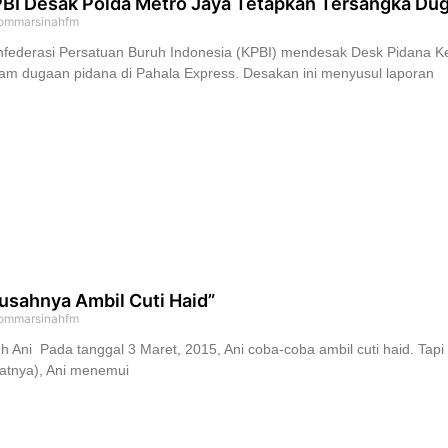
BI Desak Polda Metro Jaya Tetapkan Tersangka Dug
ommarsinahfm
nfederasi Persatuan Buruh Indonesia (KPBI) mendesak Desk Pidana K
am dugaan pidana di Pahala Express. Desakan ini menyusul laporan
usahnya Ambil Cuti Haid”
ommarsinahfm
h Ani Pada tanggal 3 Maret, 2015, Ani coba-coba ambil cuti haid. Tap
atnya), Ani menemui