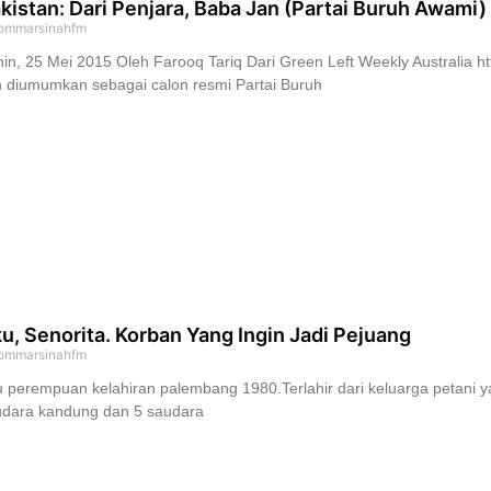
kistan: Dari Penjara, Baba Jan (Partai Buruh Awam
ommarsinahfm
in, 25 Mei 2015 Oleh Farooq Tariq Dari Green Left Weekly Australia h
 diumumkan sebagai calon resmi Partai Buruh
u, Senorita. Korban Yang Ingin Jadi Pejuang
ommarsinahfm
 perempuan kelahiran palembang 1980.Terlahir dari keluarga petani y
udara kandung dan 5 saudara