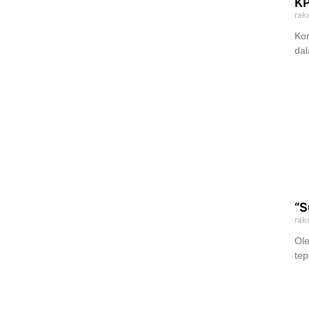
KP
rak
Ko
dal
“S
rak
Ole
tep