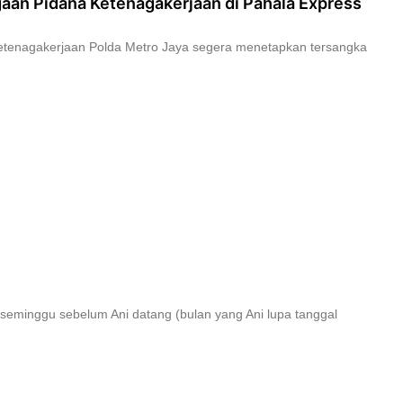
aan Pidana Ketenagakerjaan di Pahala Express
etenagakerjaan Polda Metro Jaya segera menetapkan tersangka
i seminggu sebelum Ani datang (bulan yang Ani lupa tanggal