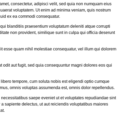
amet, consectetur, adipisci velit, sed quia non numquam eius
quaerat voluptatem. Ut enim ad minima veniam, quis nostrum
liquid ex ea commodi consequatur.
ui blanditiis praesentium voluptatum deleniti atque corrupti
tate non provident, similique sunt in culpa qui officia deserunt
lit esse quam nihil molestiae consequatur, vel illum qui dolorem
 odit aut fugit, sed quia consequuntur magni dolores eos qui
m libero tempore, cum soluta nobis est eligendi optio cumque
imus, omnis voluptas assumenda est, omnis dolor repellendus.
 necessitatibus saepe eveniet ut et voluptates repudiandae sint
a sapiente delectus, ut aut reiciendis voluptatibus maiores
at.