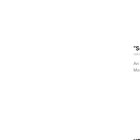
“S
rak
Ari
Mo