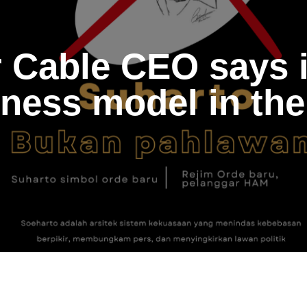
 Cable CEO says i
ness model in the