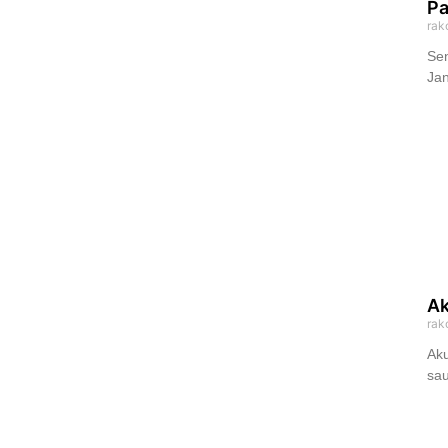
Pa
rak
Sen
Jan
Ak
rak
Aku
sa