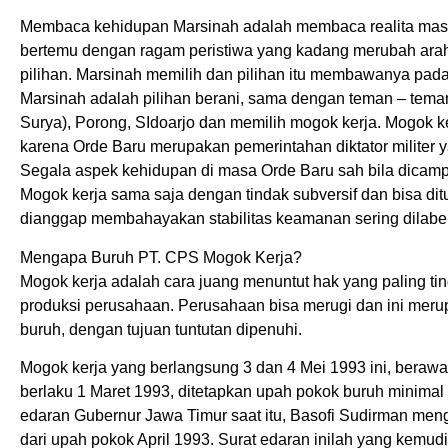
Membaca kehidupan Marsinah adalah membaca realita masya
bertemu dengan ragam peristiwa yang kadang merubah ar
pilihan. Marsinah memilih dan pilihan itu membawanya pada 
Marsinah adalah pilihan berani, sama dengan teman – teman
Surya), Porong, SIdoarjo dan memilih mogok kerja. Mogok k
karena Orde Baru merupakan pemerintahan diktator militer
Segala aspek kehidupan di masa Orde Baru sah bila dicampur
Mogok kerja sama saja dengan tindak subversif dan bisa dit
dianggap membahayakan stabilitas keamanan sering dilabel
Mengapa Buruh PT. CPS Mogok Kerja?
Mogok kerja adalah cara juang menuntut hak yang paling ti
produksi perusahaan. Perusahaan bisa merugi dan ini meru
buruh, dengan tujuan tuntutan dipenuhi.
Mogok kerja yang berlangsung 3 dan 4 Mei 1993 ini, beraw
berlaku 1 Maret 1993, ditetapkan upah pokok buruh minimal 
edaran Gubernur Jawa Timur saat itu, Basofi Sudirman m
dari upah pokok April 1993. Surat edaran inilah yang ke