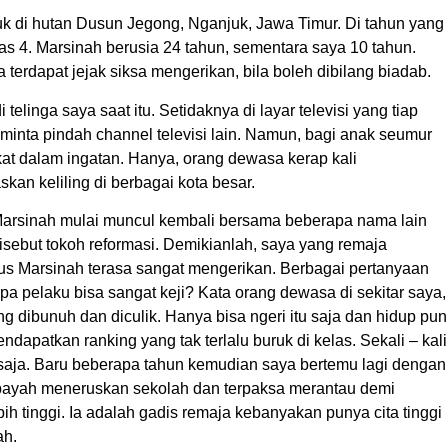
k di hutan Dusun Jegong, Nganjuk, Jawa Timur. Di tahun yang
s 4. Marsinah berusia 24 tahun, sementara saya 10 tahun.
terdapat jejak siksa mengerikan, bila boleh dibilang biadab.
elinga saya saat itu. Setidaknya di layar televisi yang tiap
nta pindah channel televisi lain. Namun, bagi anak seumur
lekat dalam ingatan. Hanya, orang dewasa kerap kali
an keliling di berbagai kota besar.
Marsinah mulai muncul kembali bersama beberapa nama lain
disebut tokoh reformasi. Demikianlah, saya yang remaja
sus Marsinah terasa sangat mengerikan. Berbagai pertanyaan
pa pelaku bisa sangat keji? Kata orang dewasa di sekitar saya,
 dibunuh dan diculik. Hanya bisa ngeri itu saja dan hidup pun
ndapatkan ranking yang tak terlalu buruk di kelas. Sekali – kali
u saja. Baru beberapa tahun kemudian saya bertemu lagi dengan
 payah meneruskan sekolah dan terpaksa merantau demi
 tinggi. Ia adalah gadis remaja kebanyakan punya cita tinggi
ah.