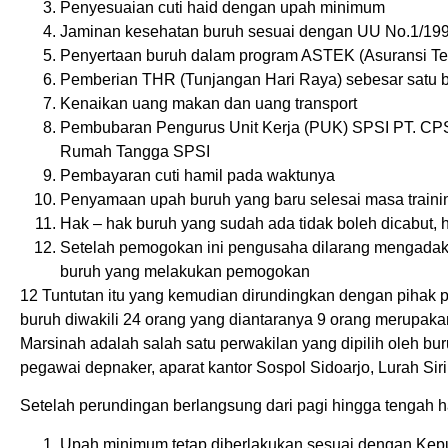
Penyesuaian cuti haid dengan upah minimum
Jaminan kesehatan buruh sesuai dengan UU No.1/1992
Penyertaan buruh dalam program ASTEK (Asuransi Te
Pemberian THR (Tunjangan Hari Raya) sebesar satu b
Kenaikan uang makan dan uang transport
Pembubaran Pengurus Unit Kerja (PUK) SPSI PT. CPS
Rumah Tangga SPSI
Pembayaran cuti hamil pada waktunya
Penyamaan upah buruh yang baru selesai masa traini
Hak – hak buruh yang sudah ada tidak boleh dicabut,
Setelah pemogokan ini pengusaha dilarang mengadaka
buruh yang melakukan pemogokan
12 Tuntutan itu yang kemudian dirundingkan dengan pihak p
buruh diwakili 24 orang yang diantaranya 9 orang merupaka
Marsinah adalah salah satu perwakilan yang dipilih oleh b
pegawai depnaker, aparat kantor Sospol Sidoarjo, Lurah Si
Setelah perundingan berlangsung dari pagi hingga tengah har
Upah minimum tetap diberlakukan sesuai dengan Kepu