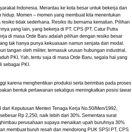
rakat Indonesia. Merantau ke kota besar untuk bekerja dan
ah hidup. Momen – momen yang membuat kita menentukan
resiko tidak sederhana. Resiko itu bernama kematian. Pilihan
nya yang lain, yang bekerja di PT. CPS (PT. Catur Putra
erja di masa Orde Baru adalah pilihan dengan resiko besar
 yang tak hanya punya kekuasaan namun senjata dan modal.
i tangan oleh militer, termasuk urusan hubungan industrial.
uduh PKI. Yah, tentu saja di masa Orde Baru, segala hal yang
i sebagai PKI.
nggi karena menghentikan produksi serta berimbas pada proses
pakan bentuk perlawanan sekaligus meningkatkan posisi tawar
al dari Keputusan Menteri Tenaga Kerja No.50/Men/1992,
sebesar Rp 2,250, naik lebih dari 30%. Sementara surat
enghimbau perusahaan supaya menaikan upah buruhnya 30%
mudian membuat buruh resah dan mendorong PUK SPSI PT. CPS