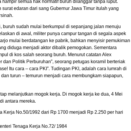
inya hampir semua hak normatif buruh dilanggar tanpa luput.
n surat edaran dari sang Gubernur Jawa Timur itulah yang
sinah.
i, buruh sudah mulai berkumpul di sepanjang jalan menuju
elaskan di awal, militer punya campur tangan di segala aspek
oarjo mulai berdatangan ke pabrik, bahkan menyisir pemukiman
yang diduga menjadi aktor dibalik pemogokan. Sementara
pul di kos salah seorang buruh. Menurut catatan Alex
dan Politik Perburuhan”, seorang petugas koramil berteriak
ase! Itu cara – cara PKI”. Tudingan PKI, adalah cara lumrah di
hari dan turun – temurun menjadi cara membungkam siapapun,
etap melanjutkan mogok kerja. Di mogok kerja ke dua, 4 Mei
di antara mereka.
 Kerja No.50/1992 dari Rp 1700 menjadi Rp 2.250 per hari
nteri Tenaga Kerja No.72/ 1984