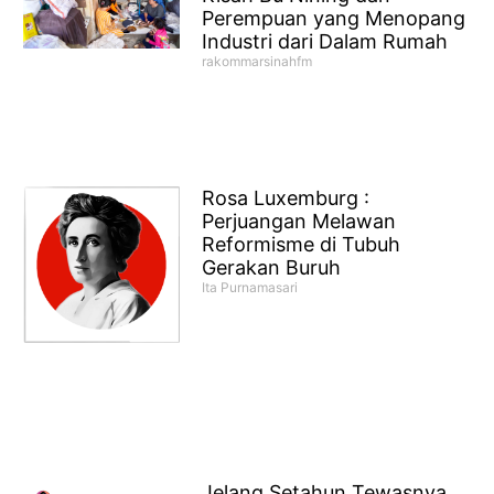
Perempuan yang Menopang
Industri dari Dalam Rumah
rakommarsinahfm
Rosa Luxemburg :
Perjuangan Melawan
Reformisme di Tubuh
Gerakan Buruh
Ita Purnamasari
Jelang Setahun Tewasnya