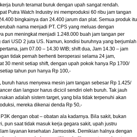
kerja buruh teramat buruk dengan upah sangat rendah.
t Putra Watch Industry ini memproduksi 60 ribu jam tangan
 24.400 bingkainya dan 24.400 jarum dan plat. Semua produk itu
i berubah nama menjadi PT. CPS yang meluas dengan
inya pun meningkat menjadi 1.248.000 buah jam tangan per
g dari USD 2 juta US. Namun, kondisi buruhnya yang berjumlah
 pertama, jam 07.00 – 14.30 WIB; shift dua, Jam 14.30 – jam
ngan tidak pernah berhenti beroperasi selama 24 jam,
at 30 menit setiap shift, dengan upah pokok hanya Rp 1700/
 setiap tahun pun hanya Rp 100,-
an, buruh harus menyewa mesin jam tangan sebesar Rp 1.425/
ancer dan langsor harus dicicil sendiri oleh buruh. Tak jauh
akan adalah sistem target, yang bila tidak terpenuhi akan
roduksi, mereka dikenai denda Rp 50,-
 P3K dengan obat – obatan ala kadarnya. Bila sakit, bukan
pun saat tidak masuk kerja gegara sakit, upah justru
dalam layanan kesehatan Jamsostek. Demikian halnya dengan