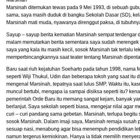
Marsinah ditemukan tewas pada 9 Mei 1993, di sebuah gubu
sama, saya masih duduk di bangku Sekolah Dasar (SD), kela
Marsinah mati muda, nyawanya direnggut paksa, di tubuhnya 
Sayup – sayup berita kematian Marsinah sempat terdengar di t
malam memutarkan berita sementara saya sudah merengek mi
saya yang kala itu masih kecil, sosok Marsinah tak terlalu 
memperbincangkannya saat teater tentang Marsinah dipentask
Baru saat riuh kejatuhan Soeharto pada tahun 1998, nama 
seperti Wiji Thukul, Udin dan beberapa tokoh yang saat itu 
mengenal Marsinah, tepatnya saat lulus SMP. Waktu itu, ka
muncul bertubi, mengapa ia sampai disiksa seperti itu? kena
pemerintah Orde Baru itu memang sangat kejam, banyak yang
berlanjut. Saya sekolah seperti biasa, mengejar nilai agar me
curi – curi pandang sama gebetan. Marsinah, terlupa begit
sosok Marsinah. Dalam imaji saya, Marsinah remaja susah
sesuap nasi, menabung agar bisa menempuh pendidikan lebih
namun tergerus kemiskinan. Hanya ia tidak memilih menyer