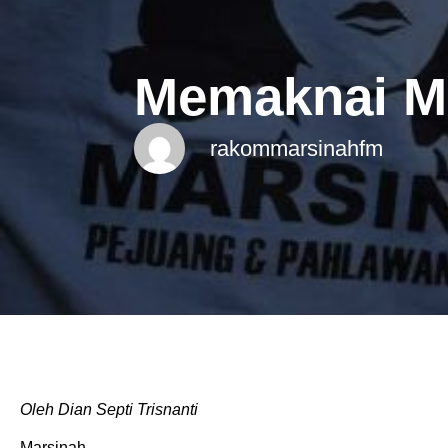
Memaknai M
rakommarsinahfm
Oleh Dian Septi Trisnanti
Marsinah