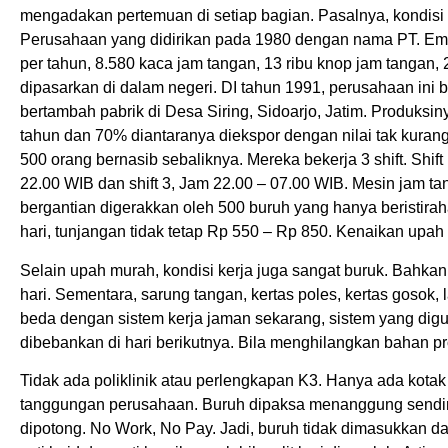
mengadakan pertemuan di setiap bagian. Pasalnya, kondisi 
Perusahaan yang didirikan pada 1980 dengan nama PT. Empa
per tahun, 8.580 kaca jam tangan, 13 ribu knop jam tangan,
dipasarkan di dalam negeri. DI tahun 1991, perusahaan in
bertambah pabrik di Desa Siring, Sidoarjo, Jatim. Produks
tahun dan 70% diantaranya diekspor dengan nilai tak kuran
500 orang bernasib sebaliknya. Mereka bekerja 3 shift. Shift
22.00 WIB dan shift 3, Jam 22.00 – 07.00 WIB. Mesin jam ta
bergantian digerakkan oleh 500 buruh yang hanya beristirah
hari, tunjangan tidak tetap Rp 550 – Rp 850. Kenaikan upah
Selain upah murah, kondisi kerja juga sangat buruk. Bahk
hari. Sementara, sarung tangan, kertas poles, kertas gosok, l
beda dengan sistem kerja jaman sekarang, sistem yang digun
dibebankan di hari berikutnya. Bila menghilangkan bahan p
Tidak ada poliklinik atau perlengkapan K3. Hanya ada kotak
tanggungan perusahaan. Buruh dipaksa menanggung sendiri, 
dipotong. No Work, No Pay. Jadi, buruh tidak dimasukkan 