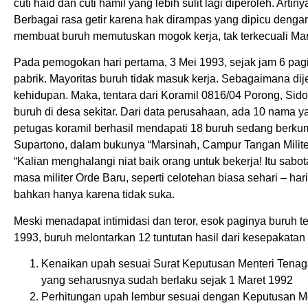
cuti haid dan cuti hamil yang lebih sulit lagi diperoleh. Art
Berbagai rasa getir karena hak dirampas yang dipicu denga
membuat buruh memutuskan mogok kerja, tak terkecuali Mar
Pada pemogokan hari pertama, 3 Mei 1993, sejak jam 6 pag
pabrik. Mayoritas buruh tidak masuk kerja. Sebagaimana dij
kehidupan. Maka, tentara dari Koramil 0816/04 Porong, Sid
buruh di desa sekitar. Dari data perusahaan, ada 10 nama 
petugas koramil berhasil mendapati 18 buruh sedang berkum
Supartono, dalam bukunya “Marsinah, Campur Tangan Militer 
“Kalian menghalangi niat baik orang untuk bekerja! Itu sabot
masa militer Orde Baru, seperti celotehan biasa sehari – 
bahkan hanya karena tidak suka.
Meski menadapat intimidasi dan teror, esok paginya buruh t
1993, buruh melontarkan 12 tuntutan hasil dari kesepakatan 
Kenaikan upah sesuai Surat Keputusan Menteri Tenaga
yang seharusnya sudah berlaku sejak 1 Maret 1992
Perhitungan upah lembur sesuai dengan Keputusan Me