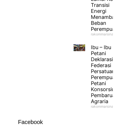
Transisi
Energi
Menambah
Beban
Perempuan
rakommarsinahfm
Ibu – Ibu
Petani
Deklarasikan
Federasi
Persatuan
Perempuan
Petani
Konsorsium
Pembaruan
Agraria
rakommarsinahfm
Facebook