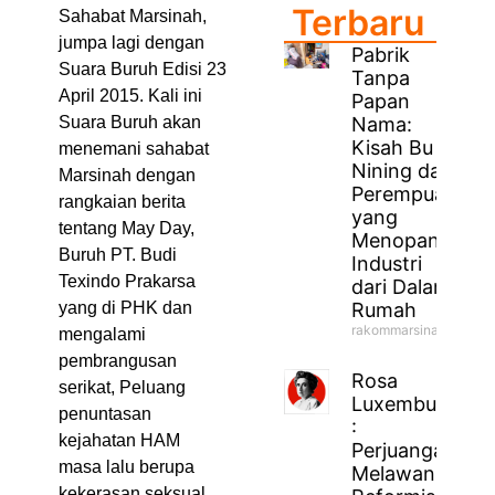
Terbaru
Sahabat Marsinah,
jumpa lagi dengan
Pabrik
Suara Buruh Edisi 23
Tanpa
April 2015. Kali ini
Papan
Nama:
Suara Buruh akan
Kisah Bu
menemani sahabat
Nining dan
Marsinah dengan
Perempuan
rangkaian berita
yang
tentang May Day,
Menopang
Buruh PT. Budi
Industri
Texindo Prakarsa
dari Dalam
Rumah
yang di PHK dan
rakommarsinahfm
mengalami
pembrangusan
Rosa
serikat, Peluang
Luxemburg
penuntasan
:
kejahatan HAM
Perjuangan
masa lalu berupa
Melawan
kekerasan seksual.