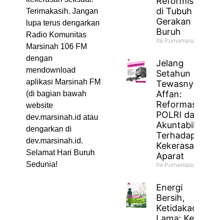
Reformisme
di Tubuh
Terimakasih. Jangan
Gerakan
lupa terus dengarkan
Buruh
Radio Komunitas
Ita Purnamasari
Marsinah 106 FM
dengan
Jelang
mendownload
Setahun
aplikasi Marsinah FM
Tewasnya
Affan:
(di bagian bawah
Reformasi
website
POLRI dan
dev.marsinah.id atau
Akuntabilitas
dengarkan di
Terhadap
dev.marsinah.id.
Kekerasan
Selamat Hari Buruh
Aparat
Sedunia!
Ita Purnamasari
Energi
Bersih,
Ketidakadilan
Lama: Ketika