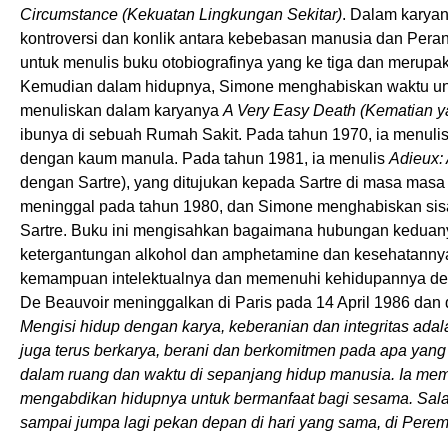
Circumstance (Kekuatan Lingkungan Sekitar)
. Dalam karyan
kontroversi dan konlik antara kebebasan manusia dan Peran
untuk menulis buku otobiografinya yang ke tiga dan merupak
Kemudian dalam hidupnya, Simone menghabiskan waktu untuk
menuliskan dalam karyanya
A Very Easy Death (Kematian 
ibunya di sebuah Rumah Sakit. Pada tahun 1970, ia menuli
dengan kaum manula. Pada tahun 1981, ia menulis
Adieux: 
dengan Sartre), yang ditujukan kepada Sartre di masa masa 
meninggal pada tahun 1980, dan Simone menghabiskan sis
Sartre. Buku ini mengisahkan bagaimana hubungan keduany
ketergantungan alkohol dan amphetamine dan kesehatannya
kemampuan intelektualnya dan memenuhi kehidupannya denga
De Beauvoir meninggalkan di Paris pada 14 April 1986 da
Mengisi hidup dengan karya, keberanian dan integritas ad
juga terus berkarya, berani dan berkomitmen pada apa yang
dalam ruang dan waktu di sepanjang hidup manusia. Ia me
mengabdikan hidupnya untuk bermanfaat bagi sesama. Salam
sampai jumpa lagi pekan depan di hari yang sama, di Perem