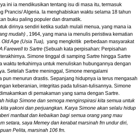
ya ini ia mendikusikan tentang isu di masa itu, termasuk
g Prancis/ Algeria. Ia menghabiskan waktu selama 18 tahun
an buku paling populer dan dramatik.
 dirinya sendiri ketika sudah mulali menua, yang mana ia
yang mudah)
, 1964, yang mana ia menulis peristiwa kematian
s
Old Age (Usia Tua),
yang mengkritik perbedaan masyarakat
A Farewell to Sartre
(Sebuah kata perpisahan: Perpisahan
terakhirnya. Simone tinggal di samping Sartre hingga Sartre
a waktu terkahirnya untuk menuliskan hubungannya dengan
a. Setelah Sartre meninggal, Simone mengalami
 pun menurun drastis. Sepanjang hidupnya ia terus mengasah
n keberanian, integritas pada tulisan-tulisannya. Simone
n dimakamkan di pemakaman yang sama dengan Sartre.
alah hidup Simone dan semoga menginspirasi kita semua untuk
 kita yakoni dan perjuangkan. Karya Simone akan selalu hidup
mberi manfaat dan kebaikan bagi semua orang yang mau
 setara, saya Memey dan kerabat marsinah fm undur diri,
puan Pelita, marsinah 106 fm.