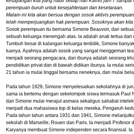
kesayangan kita yang hadir setiap hari Kamis jam 7 sampai
perempuan buruh untuk kesejahteraan dan kesetaraan.
Malam ini kita akan bersua dengan sosok aktivis perempuan 
lelah memperjuangkan hak perempuan. Sosoknya akan kita s
Sosok perempuan itu bernama Simone Beauvoir, dari sebuah k
sebuah keluarga menengah atas. Ia adalah anak tertua dar
Tumbuh besar di kalangan keluarga terdidik, Simone banya
tuanya. Ayahnya adalah sosok yang sangat menggemari teate
menjadi seorang pengacara, dan ibunya adalah seorang khat
pendidikan privat dan di bawah didikan ibunya. Ia mulai se
21 tahun ia mulai tinggal bersama neneknya, dan mulai belaja
Pada tahun 1929, Simone menyelesaikan sekolahnya di jurus
sama ia bertemu dengan sekelompok siswa termasuk Paul N
dan Simone mulai merajut asmara sekaligus sahabat intele
menjadi dua mahasiswa top di kelas mereka. Pengaruh kedua f
Pada tahun tahun antara 1931 dan 1941, Simone melanjutk
sekolah di Marseille, Rouen dan Paris. Ia menjadi Profesor
Karyanya membuat Simone independen secara finansial. Ia