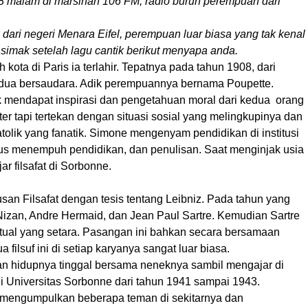
 8 malam di marsinah 106 FM, radio buruh perempuan dari
dari negeri Menara Eifel, perempuan luar biasa yang tak kenal
imak setelah lagu cantik berikut menyapa anda.
ota di Paris ia terlahir. Tepatnya pada tahun 1908, dari
i dua bersaudara. Adik perempuannya bernama Poupette.
k mendapat inspirasi dan pengetahuan moral dari kedua orang
r tapi tertekan dengan situasi sosial yang melingkupinya dan
olik yang fanatik. Simone mengenyam pendidikan di institusi
rius menempuh pendidikan, dan penulisan. Saat menginjak usia
r filsafat di Sorbonne.
an Filsafat dengan tesis tentang Leibniz. Pada tahun yang
izan, Andre Hermaid, dan Jean Paul Sartre. Kemudian Sartre
ktual yang setara. Pasangan ini bahkan secara bersamaan
ilsuf ini di setiap karyanya sangat luar biasa.
an hidupnya tinggal bersama neneknya sambil mengajar di
 di Universitas Sorbonne dari tahun 1941 sampai 1943.
 mengumpulkan beberapa teman di sekitarnya dan