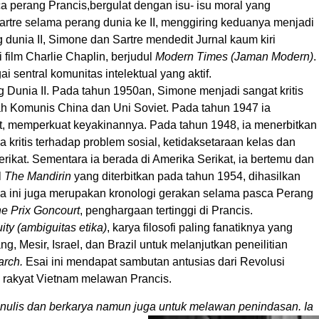
ca perang Prancis,bergulat dengan isu- isu moral yang
artre selama perang dunia ke II, menggiring keduanya menjadi
 dunia II, Simone dan Sartre mendedit Jurnal kaum kiri
 film Charlie Chaplin, berjudul
Modern Times (Jaman Modern)
.
sentral komunitas intelektual yang aktif.
 Dunia II. Pada tahun 1950an, Simone menjadi sangat kritis
ah Komunis China dan Uni Soviet. Pada tahun 1947 ia
t, memperkuat keyakinannya. Pada tahun 1948, ia menerbitkan
a kritis terhadap problem sosial, ketidaksetaraan kelas dan
ikat. Sementara ia berada di Amerika Serikat, ia bertemu dan
l
The Mandirin
yang diterbitkan pada tahun 1954, dihasilkan
a ini juga merupakan kronologi gerakan selama pasca Perang
he Prix Goncourt
, penghargaan tertinggi di Prancis.
ity (ambiguitas etika)
, karya filosofi paling fanatiknya yang
, Mesir, Israel, dan Brazil untuk melanjutkan peneilitian
arch.
Esai ini mendapat sambutan antusias dari Revolusi
n rakyat Vietnam melawan Prancis.
nulis dan berkarya namun juga untuk melawan penindasan. Ia