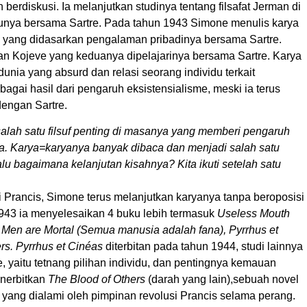
erdiskusi. Ia melanjutkan studinya tentang filsafat Jerman di
tunya bersama Sartre. Pada tahun 1943 Simone menulis karya
, yang didasarkan pengalaman pribadinya bersama Sartre.
dan Kojeve yang keduanya dipelajarinya bersama Sartre. Karya
unia yang absurd dan relasi seorang individu terkait
agai hasil dari pengaruh eksistensialisme, meski ia terus
dengan Sartre.
alah satu filsuf penting di masanya yang memberi pengaruh
. Karya=karyanya banyak dibaca dan menjadi salah satu
lu bagaimana kelanjutan kisahnya? Kita ikuti setelah satu
Prancis, Simone terus melanjutkan karyanya tanpa beroposisi
43 ia menyelesaikan 4 buku lebih termasuk
Useless Mouth
ll Men are Mortal (Semua manusia adalah fana), Pyrrhus et
rs. Pyrrhus et Cinéas
diterbitan pada tahun 1944, studi lainnya
yaitu tetnang pilihan individu, dan pentingnya kemauan
enerbitkan
The Blood of Others
(darah yang lain),sebuah novel
 yang dialami oleh pimpinan revolusi Prancis selama perang.