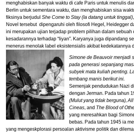
menghabiskan banyak waktu di cafe Paris untuk menulis dan b
Berlin untuk sementara waktu, dan menghabiskan sisa wak
fiksinya berjudul
She Come to Stay (Ia datang untuk tinggal)
Novel tersebut
dipengaruhi oleh filosofi Hegel, Heidegger 
ini merupakan ujian terjadap problem pilihan dalam sebuah d
kesadarannya terhadap “liyan”. Karyanya juga dipandang seb
menerus menolak label eksistensialis akibat kedekatannya 
Simone de Beauvoir menjadi s
pada generasi sepanjang masa
subyek mata kuliah penting. La
tembang manis berikut ini.
Semenjak pendudukan Nazi di 
dengan Jerman. Pada tahun 19
(Mulut yang tidak berguna), A
Cineas
, and
The Blood of Othe
yang meresahkan bagi Simone, 
bebas. Pada tahun 1945 ia m
yang mengeskplorasi persoalan aktivisme politik dan dilema