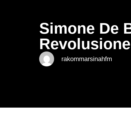
Simone De B
Revolusione
rakommarsinahfm