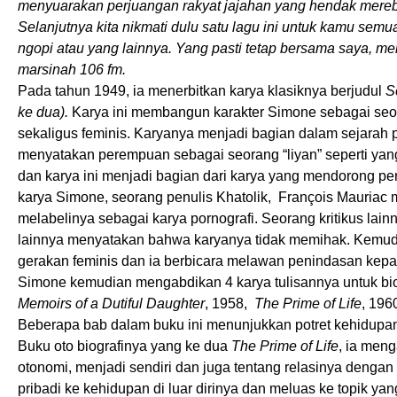
menyuarakan perjuangan rakyat jajahan yang hendak mere
Selanjutnya kita nikmati dulu satu lagu ini untuk kamu semu
ngopi atau yang lainnya. Yang pasti tetap bersama saya, m
marsinah 106 fm.
Pada tahun 1949, ia menerbitkan karya klasiknya berjudul
S
ke dua).
Karya ini membangun karakter Simone sebagai seoran
sekaligus feminis. Karyanya menjadi bagian dalam sejarah
menyatakan perempuan sebagai seorang “liyan” seperti yang 
dan karya ini menjadi bagian dari karya yang mendorong p
karya Simone, seorang penulis Khatolik, François Mauri
melabelinya sebagai karya pornografi. Seorang kritikus la
lainnya menyatakan bahwa karyanya tidak memihak. Kemud
gerakan feminis dan ia berbicara melawan penindasan kepad
Simone kemudian mengabdikan 4 karya tulisannya untuk bio
Memoirs of a Dutiful Daughter
, 1958,
The Prime of Life
, 196
Beberapa bab dalam buku ini menunjukkan potret kehidupan
Buku oto biografinya yang ke dua
The Prime of Life
, ia meng
otonomi, menjadi sendiri dan juga tentang relasinya dengan
pribadi ke kehidupan di luar dirinya dan meluas ke topik yan