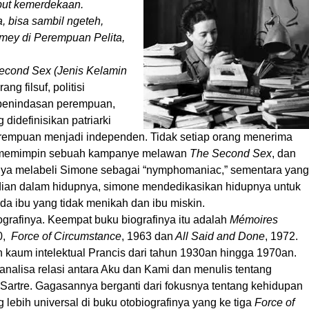
but kemerdekaan.
a, bisa sambil ngeteh,
emey di Perempuan Pelita,
econd Sex (Jenis Kelamin
g filsuf, politisi
 penindasan perempuan,
didefinisikan patriarki
erempuan menjadi independen. Tidak setiap orang menerima
ac memimpin sebuah kampanye melawan
The Second Sex
, dan
innya melabeli Simone sebagai “nymphomaniac,” sementara yang
ian dalam hidupnya, simone mendedikasikan hidupnya untuk
a ibu yang tidak menikah dan ibu miskin.
grafinya. Keempat buku biografinya itu adalah
Mémoires
0,
Force of Circumstance
, 1963 dan
All Said and Done
, 1972.
 kaum intelektual Prancis dari tahun 1930an hingga 1970an.
analisa relasi antara Aku dan Kami dan menulis tentang
 Sartre. Gagasannya berganti dari fokusnya tentang kehidupan
g lebih universal di buku otobiografinya yang ke tiga
Force of