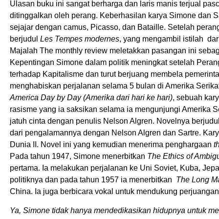
Ulasan buku ini sangat berharga dan laris manis terjual pas
ditinggalkan oleh perang. Keberhasilan karya Simone dan S
sejajar dengan camus, Picasso, dan Bataille. Setelah perang
berjudul
Les Tempes modernes
, yang mengambil istilah dari
Majalah The monthly review meletakkan pasangan ini sebagai 
Kepentingan Simone dalam politik meningkat setelah Perang
terhadap Kapitalisme dan turut berjuang membela pemerint
menghabiskan perjalanan selama 5 bulan di Amerika Serika
America Day by Day (Amerika dari hari ke hari)
, sebuah kary
rasisme yang ia saksikan selama ia mengunjungi Amerika Ser
jatuh cinta dengan penulis Nelson Algren. Novelnya berjudu
dari pengalamannya dengan Nelson Algren dan Sartre. Kary
Dunia II. Novel ini yang kemudian menerima penghargaan
t
Pada tahun 1947, Simone menerbitkan
The Ethics of Ambigu
pertama. Ia melakukan perjalanan ke Uni Soviet, Kuba, Jepang
politiknya dan pada tahun 1957 ia menerbitkan
The Long M
China. Ia juga berbicara vokal untuk mendukung perjuanga
Ya, Simone tidak hanya mendedikasikan hidupnya untuk me