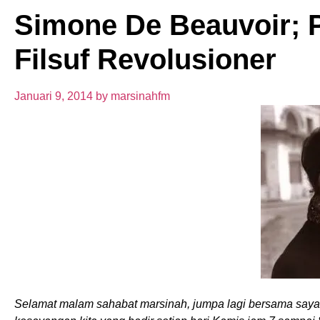
Simone De Beauvoir;
Filsuf Revolusioner
Januari 9, 2014
by
marsinahfm
Selamat malam sahabat marsinah, jumpa lagi bersama saya,