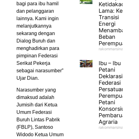
bagi para ibu hamil
Ketidakadilan
Lama: Ketika
dan pelanggaran
Transisi
lainnya. Kami ingin
Energi
melanjutkannya
Menambah
sekarang dengan
Beban
Dialog Buruh dan
Perempuan
menghadirkan para
rakommarsinahfm
pimpinan Federasi
Ibu – Ibu
Serikat Pekerja
Petani
sebagai narasumber”
Deklarasikan
Ujar Dian.
Federasi
Persatuan
Narasumber yang
Perempuan
dimaksud adalah
Petani
Jumisih dari Ketua
Konsorsium
Umum Federasi
Pembaruan
Buruh Lintas Pabrik
Agraria
(FBLP), Santoso
rakommarsinahfm
Widodo Ketua Umum