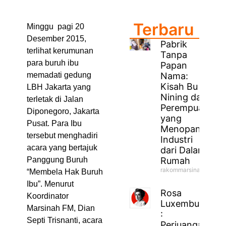
Terbaru
Minggu pagi 20
Desember 2015,
Pabrik
terlihat kerumunan
Tanpa
para buruh ibu
Papan
Nama:
memadati gedung
Kisah Bu
LBH Jakarta yang
Nining dan
terletak di Jalan
Perempuan
Diponegoro, Jakarta
yang
Pusat. Para Ibu
Menopang
tersebut menghadiri
Industri
acara yang bertajuk
dari Dalam
Rumah
Panggung Buruh
rakommarsinahfm
“Membela Hak Buruh
Ibu”. Menurut
Rosa
Koordinator
Luxemburg
Marsinah FM, Dian
:
Septi Trisnanti, acara
Perjuangan