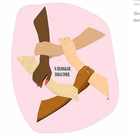
rak
Str
dan