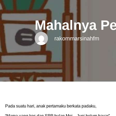
Mahalnya Pe
rakommarsinahfm
Pada suatu hari, anak pertamaku berkata padaku,
“Mama uang kos dan SPP bulan Mei – Juni belum bayar”