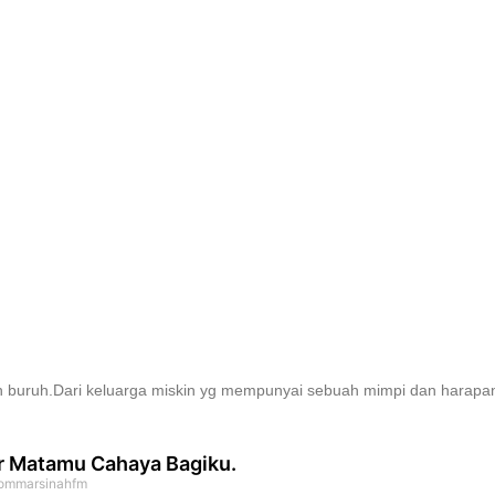
uruh.Dari keluarga miskin yg mempunyai sebuah mimpi dan harapan.
r Matamu Cahaya Bagiku.
ommarsinahfm