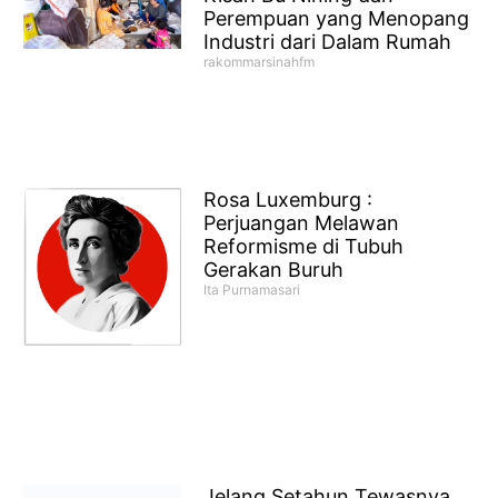
Perempuan yang Menopang
Industri dari Dalam Rumah
rakommarsinahfm
Rosa Luxemburg :
Perjuangan Melawan
Reformisme di Tubuh
Gerakan Buruh
Ita Purnamasari
Jelang Setahun Tewasnya