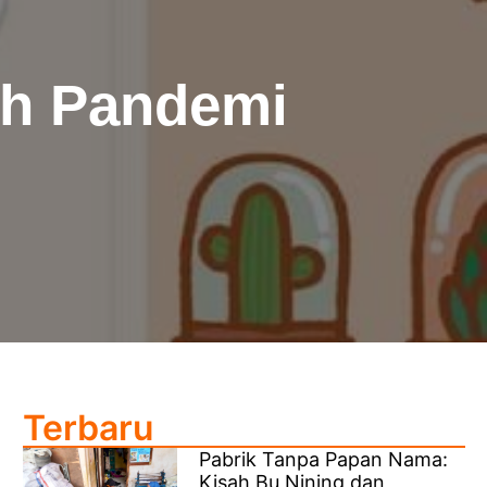
ah Pandemi
Terbaru
Pabrik Tanpa Papan Nama:
Kisah Bu Nining dan