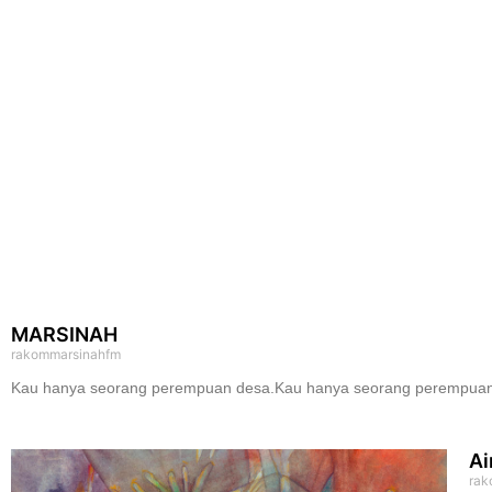
MARSINAH
rakommarsinahfm
Kau hanya seorang perempuan desa.Kau hanya seorang perempuan b
Ai
rak