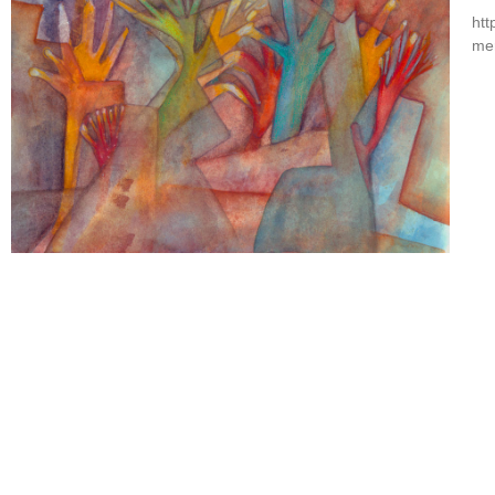
htt
mer