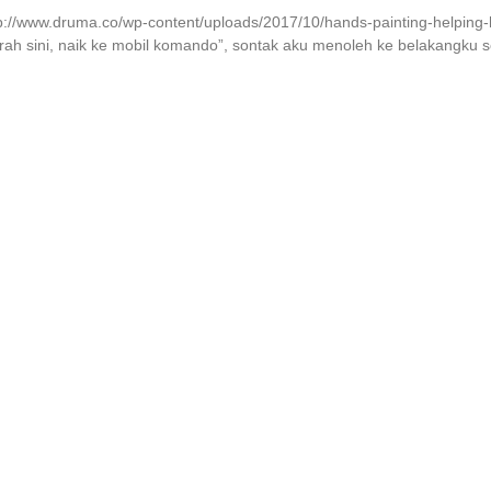
p://www.druma.co/wp-content/uploads/2017/10/hands-painting-helping-h
ah sini, naik ke mobil komando”, sontak aku menoleh ke belakangku se