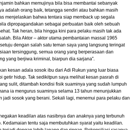
enjamin bahkan memujinya bila bisa membantai sebanyak
a adalah orang baik, tetangga sendiri atau bahkan masih
gas menjelaskan bahwa tentara siap memback up segala
bila dipropagandakan sebagai perbuatan baik oleh sebuah
at. Tak heran, bila hingga kini para pelaku masih tak ada
salah. Bila Aktor – aktor utama pembantaian massal 1965
setuju dengan salah satu teman saya yang langsung teringat
iaan tersinggung, semua orang yang berperasaan dan
ng yang berjiwa kriminal, biarpun dia sarjana”.
kan kesan adala sosok ibu dari Adi Rukun yang luar biasa
i getir hidup. Tak sedikitpun saya melihat kesan pasrah di
ang sulit, ditambah kondisi fisik suaminya yang sudah lumpuh
imana ia mengurus suaminya selama 13 tahun menunjukkan
n jadi sosok yang berani. Sekali lagi, menemui para pelaku dan
a penegakan keadilan atas nasibnya dan anaknya yang terbunuh
p. Kedamaian tentu saja membutuhkan syarat yaitu keadilan.
 terjadi dengan lebih lapang dan ringan. Rekonsiliasi rasanya