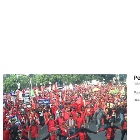
Pe
rak
Bam
bia