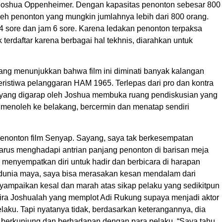
ara Joshua Oppenheimer. Dengan kapasitas penonton sebesar 800
leh penonton yang mungkin jumlahnya lebih dari 800 orang.
m 4 sore dan jam 6 sore. Karena ledakan penonton terpaksa
 terdaftar karena berbagai hal tekhnis, diarahkan untuk
ang menunjukkan bahwa film ini diminati banyak kalangan
ristiwa pelanggaran HAM 1965. Terlepas dari pro dan kontra
m yang digarap oleh Joshua membuka ruang pendiskusian yang
uk menoleh ke belakang, bercermin dan menatap sendiri
enonton film Senyap. Sayang, saya tak berkesempatan
arus menghadapi antrian panjang penonton di barisan meja
n menyempatkan diri untuk hadir dan berbicara di harapan
 dunia maya, saya bisa merasakan kesan mendalam dari
yampaikan kesal dan marah atas sikap pelaku yang sedikitpun
gira Joshualah yang memplot Adi Rukung supaya menjadi aktor
aku. Tapi nyatanya tidak, berdasarkan keterangannya, dia
 berkunjung dan berhadapan dengan para pelaku. “Saya tahu