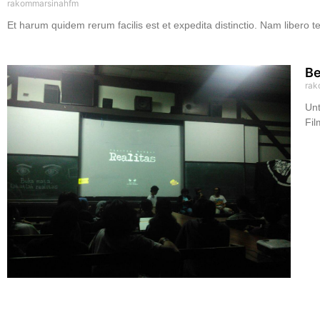
rakommarsinahfm
Et harum quidem rerum facilis est et expedita distinctio. Nam libero 
Be
rak
Unt
Fi