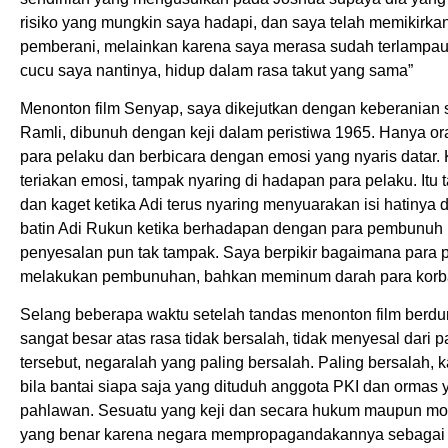
risiko yang mungkin saya hadapi, dan saya telah memikirka
pemberani, melainkan karena saya merasa sudah terlampau l
cucu saya nantinya, hidup dalam rasa takut yang sama”
Menonton film Senyap, saya dikejutkan dengan keberanian s
Ramli, dibunuh dengan keji dalam peristiwa 1965. Hanya 
para pelaku dan berbicara dengan emosi yang nyaris datar. K
teriakan emosi, tampak nyaring di hadapan para pelaku. Itu
dan kaget ketika Adi terus nyaring menyuarakan isi hatinya
batin Adi Rukun ketika berhadapan dengan para pembunuh 
penyesalan pun tak tampak. Saya berpikir bagaimana para 
melakukan pembunuhan, bahkan meminum darah para korba
Selang beberapa waktu setelah tandas menonton film berdura
sangat besar atas rasa tidak bersalah, tidak menyesal dar
tersebut, negaralah yang paling bersalah. Paling bersalah
bila bantai siapa saja yang dituduh anggota PKI dan ormas 
pahlawan. Sesuatu yang keji dan secara hukum maupun moral
yang benar karena negara mempropagandakannya sebagai h