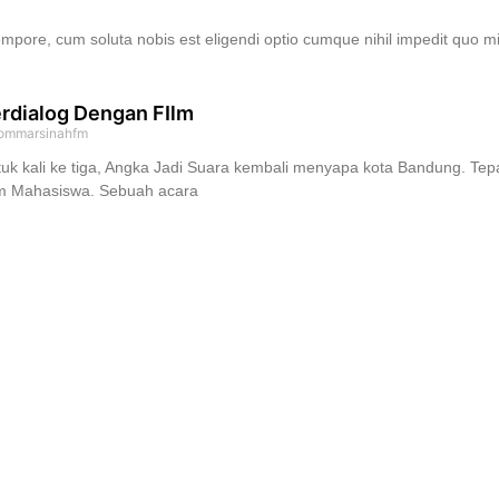
tempore, cum soluta nobis est eligendi optio cumque nihil impedit quo m
rdialog Dengan FIlm
ommarsinahfm
uk kali ke tiga, Angka Jadi Suara kembali menyapa kota Bandung. Te
lm Mahasiswa. Sebuah acara