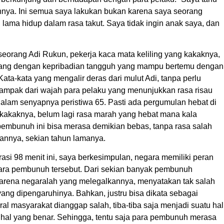
nnya. Ini semua saya lakukan bukan karena saya seorang
ama hidup dalam rasa takut. Saya tidak ingin anak saya, dan
eorang Adi Rukun, pekerja kaca mata keliling yang kakaknya,
orang dengan kepribadian tangguh yang mampu bertemu dengan
ata-kata yang mengalir deras dari mulut Adi, tanpa perlu
 tampak dari wajah para pelaku yang menunjukkan rasa risau
 dalam senyapnya peristiwa 65. Pasti ada pergumulan hebat di
kakaknya, belum lagi rasa marah yang hebat mana kala
pembunuh ini bisa merasa demikian bebas, tanpa rasa salah
nnya, sekian tahun lamanya.
si 98 menit ini, saya berkesimpulan, negara memiliki peran
i para pembunuh tersebut. Dari sekian banyak pembunuh
, karena negaralah yang melegalkannya, menyatakan tak salah
yang dipengaruhinya. Bahkan, justru bisa dikata sebagai
 masyarakat dianggap salah, tiba-tiba saja menjadi suatu hal
al yang benar. Sehingga, tentu saja para pembunuh merasa