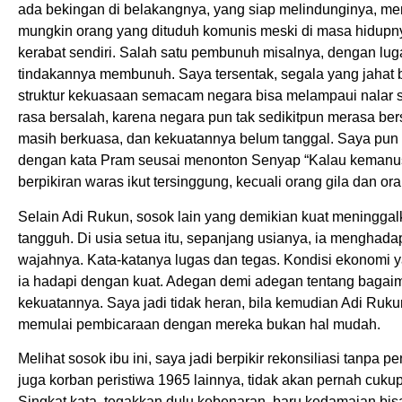
ada bekingan di belakangnya, yang siap melindunginya, m
mungkin orang yang dituduh komunis meski di masa hidupny
kerabat sendiri. Salah satu pembunuh misalnya, dengan lu
tindakannya membunuh. Saya tersentak, segala yang jahat 
struktur kekuasaan semacam negara bisa melampaui nalar seh
rasa bersalah, karena negara pun tak sedikitpun merasa ber
masih berkuasa, dan kekuatannya belum tanggal. Saya pun 
dengan kata Pram seusai menonton Senyap “Kalau kemanus
berpikiran waras ikut tersinggung, kecuali orang gila dan ora
Selain Adi Rukun, sosok lain yang demikian kuat meninggal
tangguh. Di usia setua itu, sepanjang usianya, ia menghadap
wajahnya. Kata-katanya lugas dan tegas. Kondisi ekonomi y
ia hadapi dengan kuat. Adegan demi adegan tentang baga
kekuatannya. Saya jadi tidak heran, bila kemudian Adi Ruku
memulai pembicaraan dengan mereka bukan hal mudah.
Melihat sosok ibu ini, saya jadi berpikir rekonsiliasi tanp
juga korban peristiwa 1965 lainnya, tidak akan pernah cuku
Singkat kata, tegakkan dulu kebenaran, baru kedamaian bisa