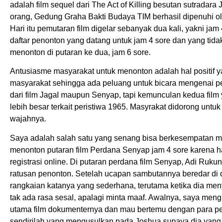
adalah film sequel dari The Act of Killing besutan sutrad
orang, Gedung Graha Bakti Budaya TIM berhasil dipenuhi o
Hari itu pemutaran film digelar sebanyak dua kali, yakni ja
daftar penonton yang datang untuk jam 4 sore dan yang tidak
menonton di putaran ke dua, jam 6 sore.
Antusiasme masyarakat untuk menonton adalah hal positif y
masyarakat sehingga ada peluang untuk bicara mengenai pe
dari film Jagal maupun Senyap, tapi kemunculan kedua fil
lebih besar terkait peristiwa 1965. Masyrakat didorong unt
wajahnya.
Saya adalah salah satu yang senang bisa berkesempatan m
menonton putaran film Perdana Senyap jam 4 sore karena h
registrasi online. Di putaran perdana film Senyap, Adi Ruku
ratusan penonton. Setelah ucapan sambutannya beredar di
rangkaian katanya yang sederhana, terutama ketika dia men
tak ada rasa sesal, apalagi minta maaf. Awalnya, saya men
utama film dokumenternya dan mau bertemu dengan para pel
sendirilah yang mengusulkan pada Joshua supaya dia yang