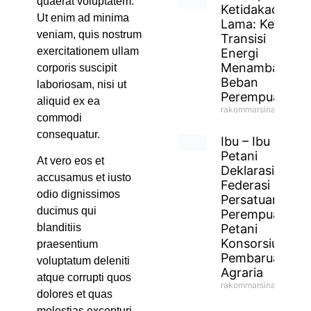
quaerat voluptatem.
Ketidakadilan
Ut enim ad minima
Lama: Ketika
veniam, quis nostrum
Transisi
exercitationem ullam
Energi
Menambah
corporis suscipit
Beban
laboriosam, nisi ut
Perempuan
aliquid ex ea
rakommarsinahfm
commodi
consequatur.
Ibu – Ibu
Petani
At vero eos et
Deklarasikan
accusamus et iusto
Federasi
odio dignissimos
Persatuan
ducimus qui
Perempuan
Petani
blanditiis
Konsorsium
praesentium
Pembaruan
voluptatum deleniti
Agraria
atque corrupti quos
rakommarsinahfm
dolores et quas
molestias excepturi