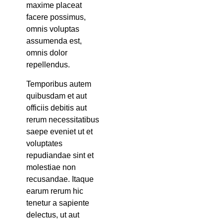
maxime placeat
facere possimus,
omnis voluptas
assumenda est,
omnis dolor
repellendus.
Temporibus autem
quibusdam et aut
officiis debitis aut
rerum necessitatibus
saepe eveniet ut et
voluptates
repudiandae sint et
molestiae non
recusandae. Itaque
earum rerum hic
tenetur a sapiente
delectus, ut aut