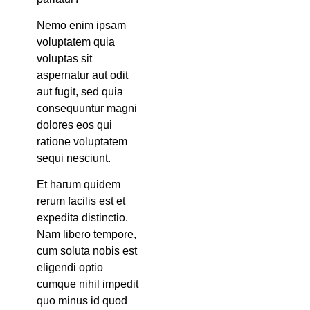
Nemo enim ipsam
voluptatem quia
voluptas sit
aspernatur aut odit
aut fugit, sed quia
consequuntur magni
dolores eos qui
ratione voluptatem
sequi nesciunt.
Et harum quidem
rerum facilis est et
expedita distinctio.
Nam libero tempore,
cum soluta nobis est
eligendi optio
cumque nihil impedit
quo minus id quod