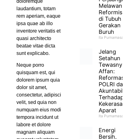
doloremque
Melawan
laudantium, totam
Reformisme
rem aperiam, eaque
di Tubuh
ipsa quae ab illo
Gerakan
inventore veritatis et
Buruh
Ita Purnamasari
quasi architecto
beatae vitae dicta
Jelang
sunt explicabo.
Setahun
Tewasnya
Neque porro
Affan:
quisquam est, qui
Reformasi
dolorem ipsum quia
POLRI dan
dolor sit amet,
Akuntabilitas
consectetur, adipisci
Terhadap
velit, sed quia non
Kekerasan
Aparat
numquam eius modi
Ita Purnamasari
tempora incidunt ut
labore et dolore
Energi
magnam aliquam
Bersih,