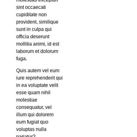
sint occaecati
cupiditate non
provident, similique
sunt in culpa qui
officia deserunt
mollitia animi, id est
laborum et dolorum
fuga.
Quis autem vel eum
iure reprehenderit qui
in ea voluptate velit
esse quam nihil
molestiae
consequatur, vel
illum qui dolorem
eum fugiat quo
voluptas nulla
pariatur?