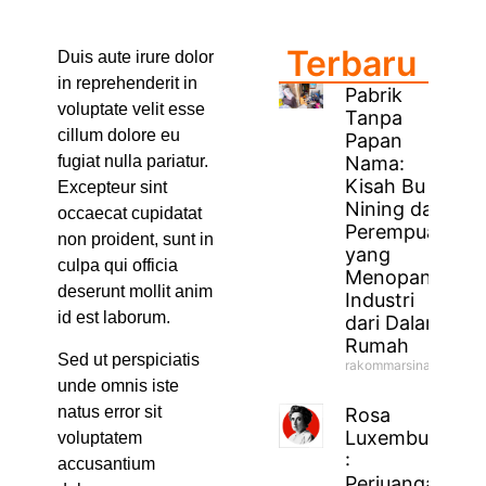
Terbaru
Duis aute irure dolor
in reprehenderit in
Pabrik
voluptate velit esse
Tanpa
cillum dolore eu
Papan
Nama:
fugiat nulla pariatur.
Kisah Bu
Excepteur sint
Nining dan
occaecat cupidatat
Perempuan
non proident, sunt in
yang
culpa qui officia
Menopang
deserunt mollit anim
Industri
id est laborum.
dari Dalam
Rumah
Sed ut perspiciatis
rakommarsinahfm
unde omnis iste
natus error sit
Rosa
Luxemburg
voluptatem
:
accusantium
Perjuangan