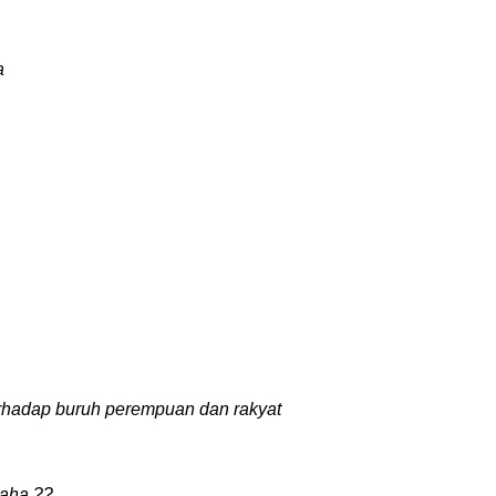
a
erhadap buruh perempuan dan rakyat
aha ??.