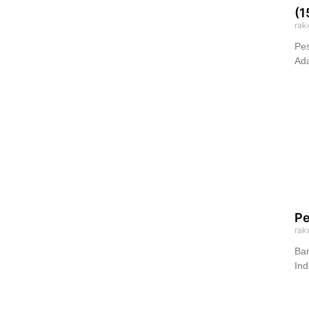
(1
rak
Pes
Ad
Pe
rak
Bar
In