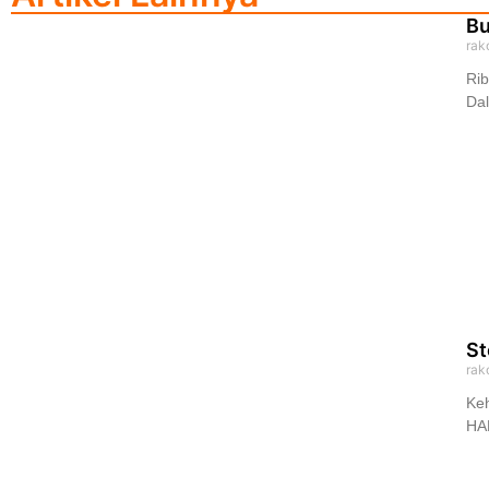
Bu
rak
Ri
Dal
St
rak
Keh
HAM