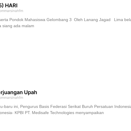
5) HARI
ommarsinahfm
erta Pondok Mahasiswa Gelombang 3 Oleh Lanang Jagad Lima belas ha
a siang ada malam
rjuangan Upah
ommarsinahfm
u-baru ini, Pengurus Basis Federasi Serikat Buruh Persatuan Indones
donesia- KPBI PT. Medisafe Technologies menyampaikan