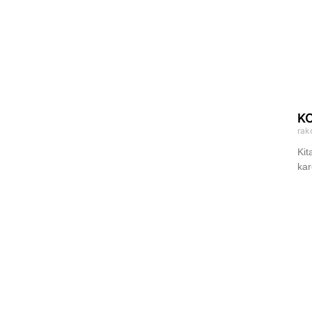
K
rak
Kit
kar