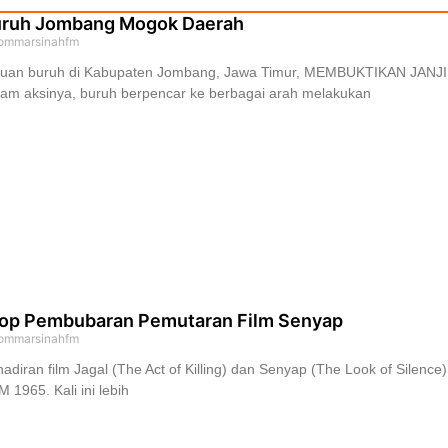
ruh Jombang Mogok Daerah
ommarsinahfm
buan buruh di Kabupaten Jombang, Jawa Timur, MEMBUKTIKAN JANJINY
am aksinya, buruh berpencar ke berbagai arah melakukan
op Pembubaran Pemutaran Film Senyap
ommarsinahfm
adiran film Jagal (The Act of Killing) dan Senyap (The Look of Silen
 1965. Kali ini lebih