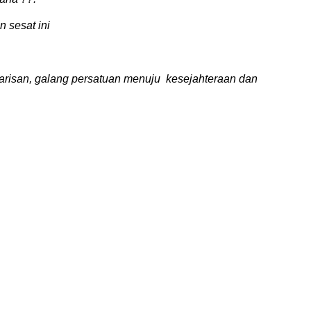
an sesat
ini
arisan, galang persatuan menuju kesejahteraan dan