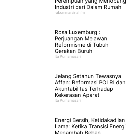
Perempuan yang Menopang
Industri dari Dalam Rumah
rakommarsinahfm
Rosa Luxemburg :
Perjuangan Melawan
Reformisme di Tubuh
Gerakan Buruh
Ita Purnamasari
Jelang Setahun Tewasnya
Affan: Reformasi POLRI dan
Akuntabilitas Terhadap
Kekerasan Aparat
Ita Purnamasari
Energi Bersih, Ketidakadilan
Lama: Ketika Transisi Energi
Menambah Beban