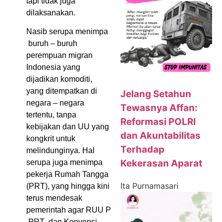
tapi tidak juga
dilaksanakan.
Nasib serupa menimpa
buruh – buruh
perempuan migran
Indonesia yang
dijadikan komoditi,
yang ditempatkan di
Jelang Setahun
negara – negara
Tewasnya Affan:
tertentu, tanpa
Reformasi POLRI
kebijakan dan UU yang
dan Akuntabilitas
kongkrit untuk
Terhadap
melindunginya. Hal
Kekerasan Aparat
serupa juga menimpa
pekerja Rumah Tangga
Ita Purnamasari
(PRT), yang hingga kini
terus mendesak
pemerintah agar RUU P
PRT dan Konvensi