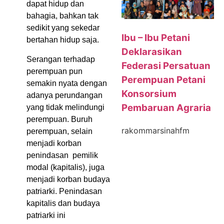
dapat hidup dan
bahagia, bahkan tak
sedikit yang sekedar
Ibu – Ibu Petani
bertahan hidup saja.
Deklarasikan
Serangan terhadap
Federasi Persatuan
perempuan pun
Perempuan Petani
semakin nyata dengan
Konsorsium
adanya perundangan
Pembaruan Agraria
yang tidak melindungi
perempuan. Buruh
rakommarsinahfm
perempuan, selain
menjadi korban
penindasan pemilik
modal (kapitalis), juga
menjadi korban budaya
patriarki. Penindasan
kapitalis dan budaya
patriarki ini