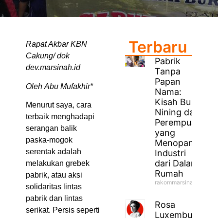
Terbaru
Rapat Akbar KBN
Cakung/ dok
Pabrik
dev.marsinah.id
Tanpa
Papan
Oleh Abu Mufakhir*
Nama:
Kisah Bu
Menurut saya, cara
Nining dan
terbaik menghadapi
Perempuan
serangan balik
yang
paska-mogok
Menopang
serentak adalah
Industri
dari Dalam
melakukan grebek
Rumah
pabrik, atau aksi
rakommarsinahfm
solidaritas lintas
pabrik dan lintas
Rosa
serikat. Persis seperti
Luxemburg