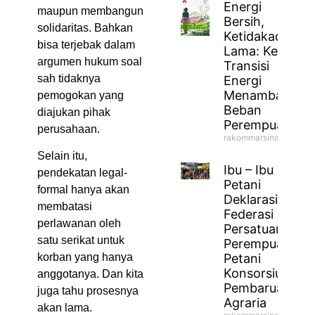
Energi
maupun membangun
Bersih,
solidaritas. Bahkan
Ketidakadilan
bisa terjebak dalam
Lama: Ketika
argumen hukum soal
Transisi
sah tidaknya
Energi
Menambah
pemogokan yang
Beban
diajukan pihak
Perempuan
perusahaan.
rakommarsinahfm
Selain itu,
Ibu – Ibu
pendekatan legal-
Petani
formal hanya akan
Deklarasikan
membatasi
Federasi
perlawanan oleh
Persatuan
satu serikat untuk
Perempuan
Petani
korban yang hanya
Konsorsium
anggotanya. Dan kita
Pembaruan
juga tahu prosesnya
Agraria
akan lama.