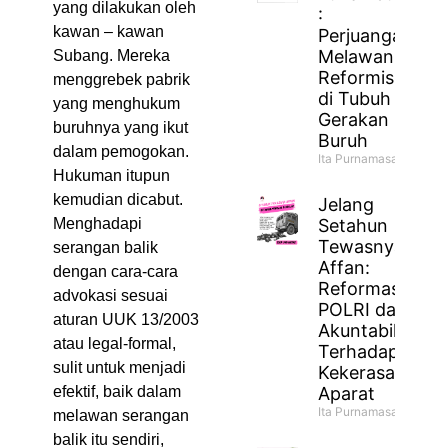
yang dilakukan oleh
:
kawan – kawan
Perjuangan
Melawan
Subang. Mereka
Reformisme
menggrebek pabrik
di Tubuh
yang menghukum
Gerakan
buruhnya yang ikut
Buruh
dalam pemogokan.
Ita Purnamasari
Hukuman itupun
kemudian dicabut.
Jelang
Setahun
Menghadapi
Tewasnya
serangan balik
Affan:
dengan cara-cara
Reformasi
advokasi sesuai
POLRI dan
aturan UUK 13/2003
Akuntabilitas
atau legal-formal,
Terhadap
sulit untuk menjadi
Kekerasan
Aparat
efektif, baik dalam
Ita Purnamasari
melawan serangan
balik itu sendiri,