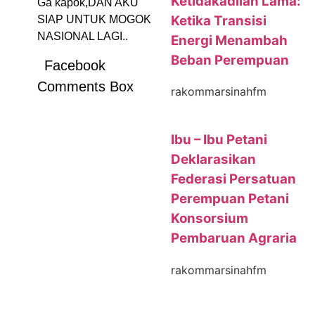
Ketidakadilan Lama:
Ga kapok,DAN AKU
Ketika Transisi
SIAP UNTUK MOGOK
NASIONAL LAGI..
Energi Menambah
Beban Perempuan
Facebook
Comments Box
rakommarsinahfm
Ibu – Ibu Petani
Deklarasikan
Federasi Persatuan
Perempuan Petani
Konsorsium
Pembaruan Agraria
rakommarsinahfm