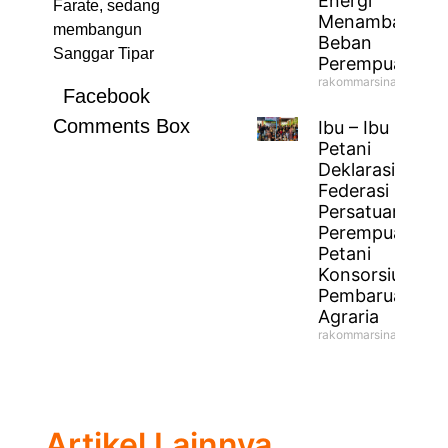
Energi
Farate, sedang
Menambah
membangun
Beban
Sanggar Tipar
Perempuan
rakommarsinahfm
Facebook
Comments Box
Ibu – Ibu
Petani
Deklarasikan
Federasi
Persatuan
Perempuan
Petani
Konsorsium
Pembaruan
Agraria
rakommarsinahfm
Artikel Lainnya