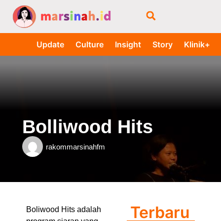
Update
Culture
Insight
Story
Klinik+
Bolliwood Hits
rakommarsinahfm
Terbaru
Boliwood Hits
adalah