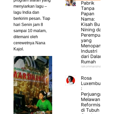
program siaran yang
Pabrik
menyiarkan lagu –
Tanpa
lagu India dan
Papan
Nama:
berkirim pesan. Tiap
Kisah Bu
hari Senin jam 8
Nining dan
sampai 10 malam,
Perempuan
ditemani oleh
yang
cerewetnya Nana
Menopang
Kajol.
Industri
dari Dalam
Rumah
rakommarsinahfm
Rosa
Luxemburg
:
Perjuangan
Melawan
Reformisme
di Tubuh