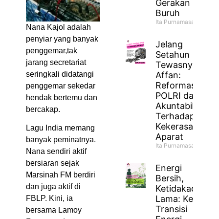
Gerakan
Buruh
Ita Purnamasari
Nana Kajol
adalah
penyiar yang banyak
Jelang
penggemar,tak
Setahun
jarang secretariat
Tewasnya
Affan:
seringkali didatangi
Reformasi
penggemar sekedar
POLRI dan
hendak bertemu dan
Akuntabilitas
bercakap.
Terhadap
Kekerasan
Lagu India memang
Aparat
banyak peminatnya.
Ita Purnamasari
Nana sendiri aktif
bersiaran sejak
Energi
Marsinah FM berdiri
Bersih,
dan juga aktif di
Ketidakadilan
Lama: Ketika
FBLP. Kini, ia
Transisi
bersama Lamoy