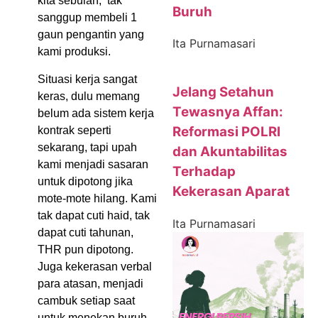
kita sebulan, tak
Buruh
sanggup membeli 1
gaun pengantin yang
Ita Purnamasari
kami produksi.
Situasi kerja sangat
Jelang Setahun
keras, dulu memang
Tewasnya Affan:
belum ada sistem kerja
Reformasi POLRI
kontrak seperti
sekarang, tapi upah
dan Akuntabilitas
kami menjadi sasaran
Terhadap
untuk dipotong jika
Kekerasan Aparat
mote-mote hilang. Kami
tak dapat cuti haid, tak
Ita Purnamasari
dapat cuti tahunan,
THR pun dipotong.
Juga kekerasan verbal
para atasan, menjadi
cambuk setiap saat
untuk menekan buruh