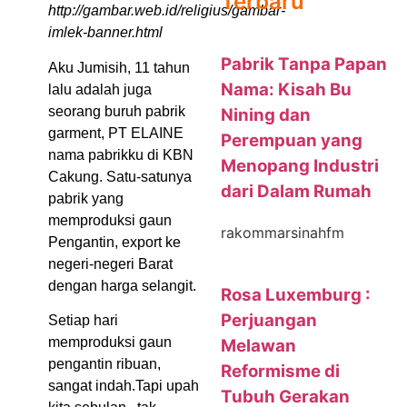
Terbaru
http://gambar.web.id/religius/gambar-
imlek-banner.html
Pabrik Tanpa Papan
Aku Jumisih, 11 tahun
Nama: Kisah Bu
lalu adalah juga
seorang buruh pabrik
Nining dan
garment, PT ELAINE
Perempuan yang
nama pabrikku di KBN
Menopang Industri
Cakung. Satu-satunya
dari Dalam Rumah
pabrik yang
memproduksi gaun
rakommarsinahfm
Pengantin, export ke
negeri-negeri Barat
dengan harga selangit.
Rosa Luxemburg :
Perjuangan
Setiap hari
memproduksi gaun
Melawan
pengantin ribuan,
Reformisme di
sangat indah.Tapi upah
Tubuh Gerakan