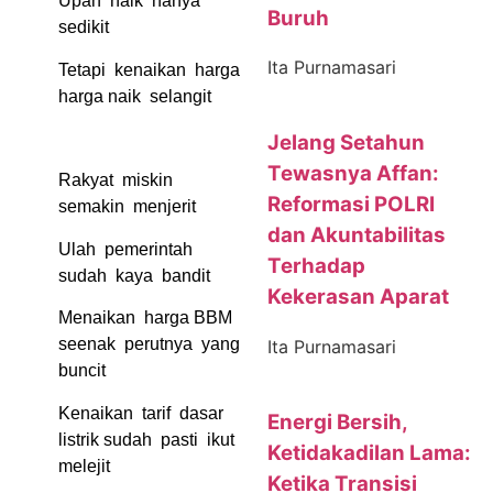
Upah naik hanya
Buruh
sedikit
Ita Purnamasari
Tetapi kenaikan harga
harga naik selangit
Jelang Setahun
Tewasnya Affan:
Rakyat miskin
Reformasi POLRI
semakin menjerit
dan Akuntabilitas
Ulah pemerintah
Terhadap
sudah kaya bandit
Kekerasan Aparat
Menaikan harga BBM
seenak perutnya yang
Ita Purnamasari
buncit
Kenaikan tarif dasar
Energi Bersih,
listrik sudah pasti ikut
Ketidakadilan Lama:
melejit
Ketika Transisi