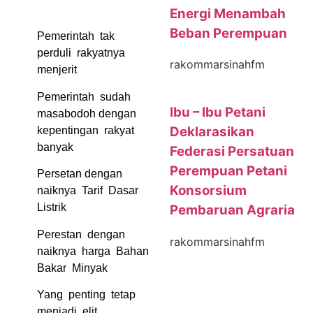
Energi Menambah
Beban Perempuan
Pemerintah tak
perduli rakyatnya
rakommarsinahfm
menjerit
Pemerintah sudah
Ibu – Ibu Petani
masabodoh dengan
Deklarasikan
kepentingan rakyat
banyak
Federasi Persatuan
Perempuan Petani
Persetan dengan
Konsorsium
naiknya Tarif Dasar
Listrik
Pembaruan Agraria
Perestan dengan
rakommarsinahfm
naiknya harga Bahan
Bakar Minyak
Yang penting tetap
menjadi elit