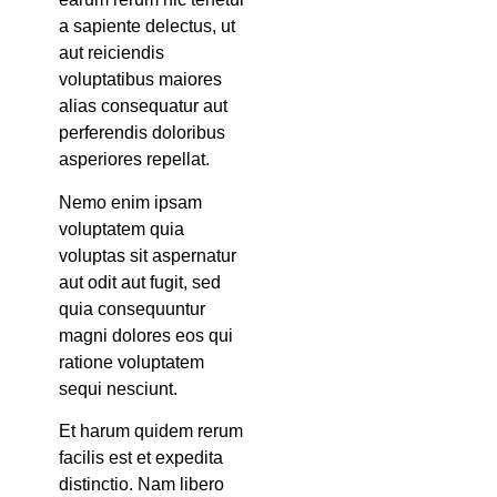
a sapiente delectus, ut
aut reiciendis
voluptatibus maiores
alias consequatur aut
perferendis doloribus
asperiores repellat.
Nemo enim ipsam
voluptatem quia
voluptas sit aspernatur
aut odit aut fugit, sed
quia consequuntur
magni dolores eos qui
ratione voluptatem
sequi nesciunt.
Et harum quidem rerum
facilis est et expedita
distinctio. Nam libero