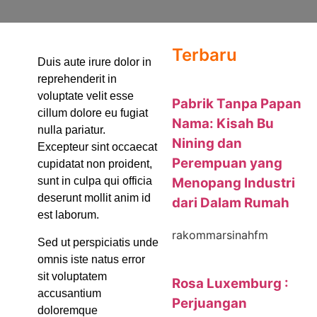
Terbaru
Duis aute irure dolor in
reprehenderit in
voluptate velit esse
Pabrik Tanpa Papan
cillum dolore eu fugiat
Nama: Kisah Bu
nulla pariatur.
Nining dan
Excepteur sint occaecat
Perempuan yang
cupidatat non proident,
Menopang Industri
sunt in culpa qui officia
deserunt mollit anim id
dari Dalam Rumah
est laborum.
rakommarsinahfm
Sed ut perspiciatis unde
omnis iste natus error
sit voluptatem
Rosa Luxemburg :
accusantium
Perjuangan
doloremque