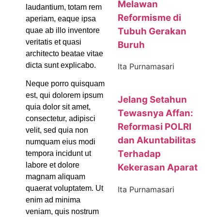
Melawan
laudantium, totam rem
Reformisme di
aperiam, eaque ipsa
Tubuh Gerakan
quae ab illo inventore
veritatis et quasi
Buruh
architecto beatae vitae
dicta sunt explicabo.
Ita Purnamasari
Neque porro quisquam
est, qui dolorem ipsum
Jelang Setahun
quia dolor sit amet,
Tewasnya Affan:
consectetur, adipisci
Reformasi POLRI
velit, sed quia non
dan Akuntabilitas
numquam eius modi
Terhadap
tempora incidunt ut
labore et dolore
Kekerasan Aparat
magnam aliquam
quaerat voluptatem. Ut
Ita Purnamasari
enim ad minima
veniam, quis nostrum