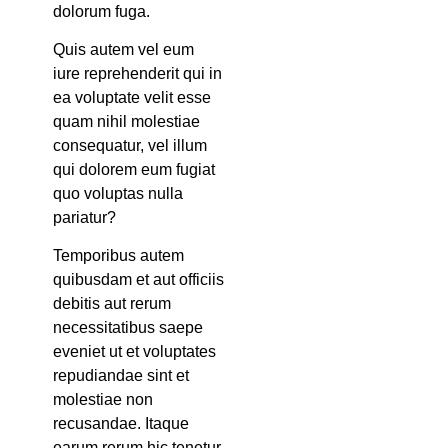
dolorum fuga.
Quis autem vel eum
iure reprehenderit qui in
ea voluptate velit esse
quam nihil molestiae
consequatur, vel illum
qui dolorem eum fugiat
quo voluptas nulla
pariatur?
Temporibus autem
quibusdam et aut officiis
debitis aut rerum
necessitatibus saepe
eveniet ut et voluptates
repudiandae sint et
molestiae non
recusandae. Itaque
earum rerum hic tenetur