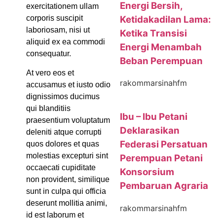
Energi Bersih,
exercitationem ullam
Ketidakadilan Lama:
corporis suscipit
laboriosam, nisi ut
Ketika Transisi
aliquid ex ea commodi
Energi Menambah
consequatur.
Beban Perempuan
At vero eos et
rakommarsinahfm
accusamus et iusto odio
dignissimos ducimus
qui blanditiis
Ibu – Ibu Petani
praesentium voluptatum
Deklarasikan
deleniti atque corrupti
Federasi Persatuan
quos dolores et quas
molestias excepturi sint
Perempuan Petani
occaecati cupiditate
Konsorsium
non provident, similique
Pembaruan Agraria
sunt in culpa qui officia
deserunt mollitia animi,
rakommarsinahfm
id est laborum et