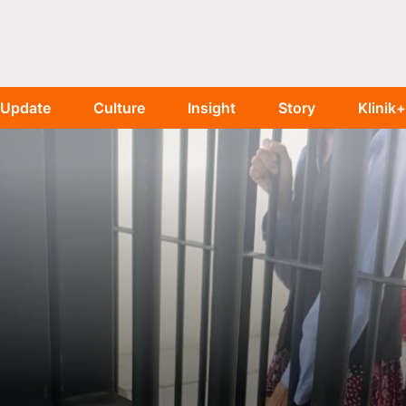
Update
Culture
Insight
Story
Klinik+