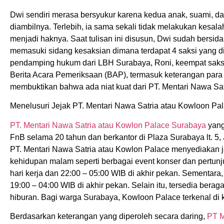
Dwi sendiri merasa bersyukur karena kedua anak, suami, d
diambilnya. Terlebih, ia sama sekali tidak melakukan kes
menjadi haknya. Saat tulisan ini disusun, Dwi sudah bersida
memasuki sidang kesaksian dimana terdapat 4 saksi yang 
pendamping hukum dari LBH Surabaya, Roni, keempat saksi 
Berita Acara Pemeriksaan (BAP), termasuk keterangan para s
membuktikan bahwa ada niat kuat dari PT. Mentari Nawa Sat
Menelusuri Jejak PT. Mentari Nawa Satria atau Kowloon Pa
PT. Mentari Nawa Satria atau Kowlon Palace Surabaya
yang
FnB selama 20 tahun dan berkantor di Plaza Surabaya lt. 5,
PT. Mentari Nawa Satria atau Kowlon Palace menyediakan j
kehidupan malam seperti berbagai event konser dan pertunju
hari kerja dan 22:00 – 05:00 WIB di akhir pekan. Sementara, 
19:00 – 04:00 WIB di akhir pekan. Selain itu, tersedia be
hiburan. Bagi warga Surabaya, Kowloon Palace terkenal di
Berdasarkan keterangan yang diperoleh secara daring,
PT M