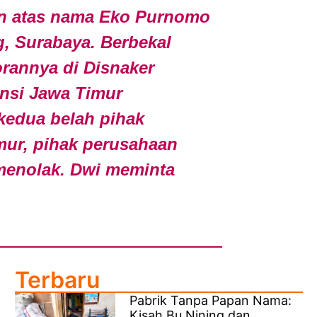
aan atas nama Eko Purnomo
, Surabaya. Berbekal
rannya di Disnaker
insi Jawa Timur
kedua belah pihak
mur, pihak perusahaan
menolak. Dwi meminta
Terbaru
Pabrik Tanpa Papan Nama:
Kisah Bu Nining dan