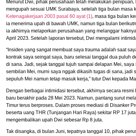
Menurut Dwi, pihak perusahaan telah melakukan penipuan, 
mengupah sesuai UMK Surabaya, setelah tiga bulan masa k
Ketenagakerjaan 2003 pasal 60 ayat (1)
, masa tiga bulan ke
ia menerima upah di bawah UMK, namun tiga bulan berikutn
ia akhirnya melaporkan perusahaan yang melanggar haknya
April 2023. Setelah laporan tersebut, Dwi mengalami intimida
“Insiden yang sangat membuat saya trauma adalah saat saya
kontrak saya seingat saya, baru selesai tanggal dua puluh d
di sana. Jadi, sejak tanggal tujuh sampai delapan Mei, saya
sembilan Mei, murni saya nggak dikasih tugas di sana, jadi 
sepuluh Mei namun tetap masuk kerja,” tutur Dwi kepada Ma
Dengan berbagai intimidasi tersebut, akhirnya secara resmi
baru berakhir pada 28 Mei 2023. Namun, pantang surut mela
Timur terus berproses. Dalam proses mediasi di Disanker Pr
beserta uang THR (Tunjangan Hari Raya) sekitar RP 17 ju
mengembalikan upah Dwi sebesar Rp 8 juta.
Tak disangka, di bulan Juni, tepatnya tanggal 10, pihak 