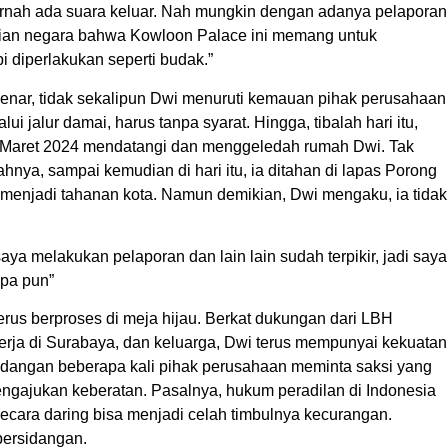
pernah ada suara keluar. Nah mungkin dengan adanya pelaporan
hatian negara bahwa Kowloon Palace ini memang untuk
 diperlakukan seperti budak.”
enar, tidak sekalipun Dwi menuruti kemauan pihak perusahaan
 jalur damai, harus tanpa syarat. Hingga, tibalah hari itu,
 5 Maret 2024 mendatangi dan menggeledah rumah Dwi. Tak
nya, sampai kemudian di hari itu, ia ditahan di lapas Porong
 menjadi tahanan kota. Namun demikian, Dwi mengaku, ia tidak
aya melakukan pelaporan dan lain lain sudah terpikir, jadi saya
apa pun”
terus berproses di meja hijau. Berkat dukungan dari LBH
rja di Surabaya, dan keluarga, Dwi terus mempunyai kekuatan
dangan beberapa kali pihak perusahaan meminta saksi yang
engajukan keberatan. Pasalnya, hukum peradilan di Indonesia
cara daring bisa menjadi celah timbulnya kecurangan.
persidangan.