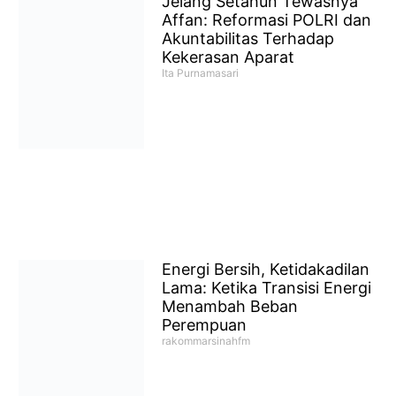
Jelang Setahun Tewasnya
Affan: Reformasi POLRI dan
Akuntabilitas Terhadap
Kekerasan Aparat
Ita Purnamasari
Energi Bersih, Ketidakadilan
Lama: Ketika Transisi Energi
Menambah Beban
Perempuan
rakommarsinahfm