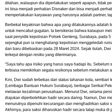
ditahan, walaupun dia diperlakukan seperti apapun, tidak 
ini bisa menjadi perhatian Disnaker dan bisa menjadi per
memperlakukan karyawan yang harusnya adalah partner, tapi
Berbekal keyakinan bahwa apa yang dilakukannya adalah b
untuk mencabut gugatan. Ia bersikeras bahwa kalaupun melalui
saat penyidik kepolisian Polsek Genteng, Surabaya, pada
sejengkal pun ia menghalangi kepolisian menggeledah rumah
dan baru dibebaskan pada 28 Maret 2024. Sejak itulah, Dwi
terkejut dengan resiko yang diterimanya.
“Saya tahu apa risiko yang harus saya hadapi itu. Sebelum s
terbiasa memikirkan segala resikonya sebelum melakukan 
Kini, Dwi sudah terbebas dari status tahanan kota, sembari 
(Lembaga Bantuan Hukum Surabaya), berbagai Serikat Peke
melawan kezaliman perusahaan. Menurut Dwi, selama persi
diajukan diperbolehkan hadir secara daring. Namun, Dwi m
menurutnya dipenuhi kecurangan dan menghadirkan saksi se
Akhirnya, para saksi diharuskan hadir secara tatap muka di 