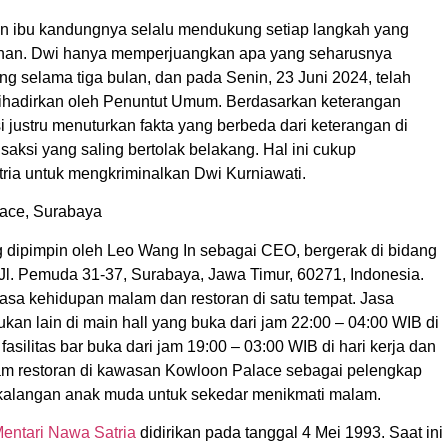
an ibu kandungnya selalu mendukung setiap langkah yang
alahan. Dwi hanya memperjuangkan apa yang seharusnya
ng selama tiga bulan, dan pada Senin, 23 Juni 2024, telah
dihadirkan oleh Penuntut Umum. Berdasarkan keterangan
justru menuturkan fakta yang berbeda dari keterangan di
aksi yang saling bertolak belakang. Hal ini cukup
ria untuk mengkriminalkan Dwi Kurniawati.
lace, Surabaya
 dipimpin oleh Leo Wang In sebagai CEO, bergerak di bidang
 Jl. Pemuda 31-37, Surabaya, Jawa Timur, 60271, Indonesia.
asa kehidupan malam dan restoran di satu tempat. Jasa
kan lain di main hall yang buka dari jam 22:00 – 04:00 WIB di
fasilitas bar buka dari jam 19:00 – 03:00 WIB di hari kerja dan
ragam restoran di kawasan Kowloon Palace sebagai pelengkap
 kalangan anak muda untuk sekedar menikmati malam.
entari Nawa Satria
didirikan pada tanggal 4 Mei 1993. Saat ini