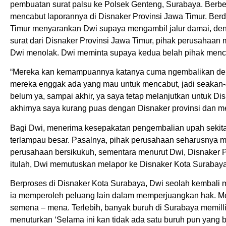
pembuatan surat palsu ke Polsek Genteng, Surabaya. Berbe
mencabut laporannya di Disnaker Provinsi Jawa Timur. Berda
Timur menyarankan Dwi supaya mengambil jalur damai, den
surat dari Disnaker Provinsi Jawa Timur, pihak perusahaan
Dwi menolak. Dwi meminta supaya kedua belah pihak menc
“Mereka kan kemampuannya katanya cuma ngembalikan delapan
mereka enggak ada yang mau untuk mencabut, jadi seakan
belum ya, sampai akhir, ya saya tetap melanjutkan untuk Dis
akhirnya saya kurang puas dengan Disnaker provinsi dan me
Bagi Dwi, menerima kesepakatan pengembalian upah sekit
terlampau besar. Pasalnya, pihak perusahaan seharusnya m
perusahaan bersikukuh, sementara menurut Dwi, Disnaker 
itulah, Dwi memutuskan melapor ke Disnaker Kota Surabaya
Berproses di Disnaker Kota Surabaya, Dwi seolah kembali m
ia memperoleh peluang lain dalam memperjuangkan hak. Men
semena – mena. Terlebih, banyak buruh di Surabaya memillih
menuturkan ‘Selama ini kan tidak ada satu buruh pun yang b