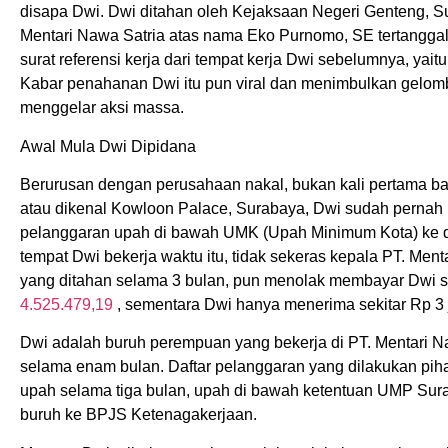
disapa Dwi. Dwi ditahan oleh Kejaksaan Negeri Genteng, S
Mentari Nawa Satria atas nama Eko Purnomo, SE tertanggal 
surat referensi kerja dari tempat kerja Dwi sebelumnya, ya
Kabar penahanan Dwi itu pun viral dan menimbulkan gelomb
menggelar aksi massa.
Awal Mula Dwi Dipidana
Berurusan dengan perusahaan nakal, bukan kali pertama ba
atau dikenal Kowloon Palace, Surabaya, Dwi sudah pernah
pelanggaran upah di bawah UMK (Upah Minimum Kota) ke di
tempat Dwi bekerja waktu itu, tidak sekeras kepala PT. Me
yang ditahan selama 3 bulan, pun menolak membayar Dwi s
4.525.479,19
, sementara Dwi hanya menerima sekitar Rp 3 
Dwi adalah buruh perempuan yang bekerja di PT. Mentari Na
selama enam bulan. Daftar pelanggaran yang dilakukan pih
upah selama tiga bulan, upah di bawah ketentuan UMP Surab
buruh ke BPJS Ketenagakerjaan.