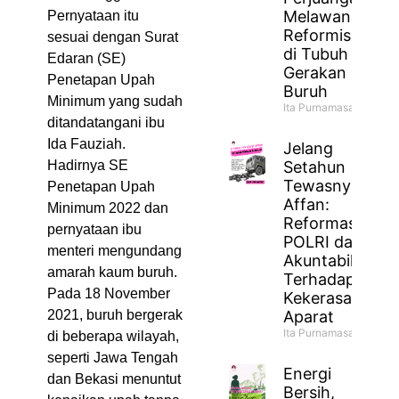
Melawan
Pernyataan itu
Reformisme
sesuai dengan Surat
di Tubuh
Edaran (SE)
Gerakan
Penetapan Upah
Buruh
Minimum yang sudah
Ita Purnamasari
ditandatangani ibu
Ida Fauziah.
Jelang
Setahun
Hadirnya SE
Tewasnya
Penetapan Upah
Affan:
Minimum 2022 dan
Reformasi
pernyataan ibu
POLRI dan
menteri mengundang
Akuntabilitas
amarah kaum buruh.
Terhadap
Pada 18 November
Kekerasan
Aparat
2021, buruh bergerak
Ita Purnamasari
di beberapa wilayah,
seperti Jawa Tengah
Energi
dan Bekasi menuntut
Bersih,