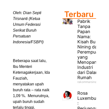
Terbaru
Oleh: Dian Septi
Trisnanti (Ketua
Pabrik
Umum Federasi
Tanpa
Serikat Buruh
Papan
Nama:
Persatuan
Kisah Bu
Indonesia/FSBPI)
Nining dan
Perempuan
yang
Beberapa saat lalu,
Menopang
Ibu Menteri
Industri
dari Dalam
Ketenagakerjaan, Ida
Rumah
Fauziah,
rakommarsinahfm
menyatakan upah
buruh rata – rata naik
Rosa
1,09 %. Menurutnya,
Luxemburg
upah buruh sudah
:
terlalu tinggi.
Perjuangan