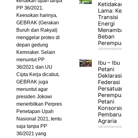
kenaikan upah tanpa
Ketidakadilan
PP 36/2021.
Lama: Ketika
Keesokan harinya,
Transisi
GEBRAK (Gerakan
Energi
Menambah
Buruh dan Rakyat)
Beban
menggelar protes di
Perempuan
depan gedung
rakommarsinahfm
Kemnaker. Selain
menuntut PP
Ibu – Ibu
36/2021 dan UU
Petani
Cipta Kerja dicabut,
Deklarasikan
Federasi
GEBRAK juga
Persatuan
menuntut agar
Perempuan
presiden Jokowi
Petani
menerbitkan Perpres
Konsorsium
Penetapan Upah
Pembaruan
Nasional 2021, tentu
Agraria
saja tanpa PP
rakommarsinahfm
36/2021 yang