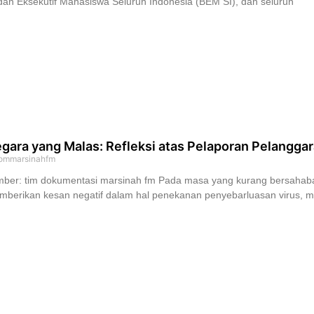
an Eksekutif Mahasiswa Seluruh Indonesia (BEM SI), dan seluruh
gara yang Malas: Refleksi atas Pelaporan Pelangga
ommarsinahfm
ber: tim dokumentasi marsinah fm Pada masa yang kurang bersahaba
berikan kesan negatif dalam hal penekanan penyebarluasan virus, m