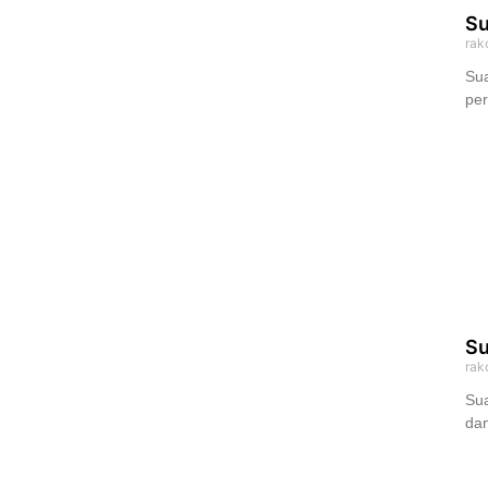
Su
rak
Sua
pe
Su
rak
Sua
dan