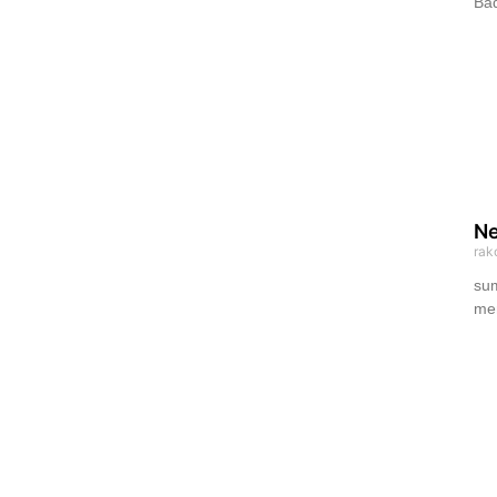
Bad
Ne
rak
sum
mem