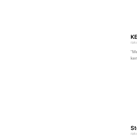
K
rak
“Me
ke
St
rak