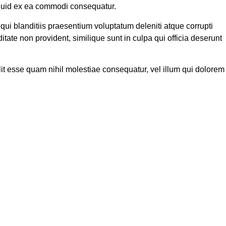
liquid ex ea commodi consequatur.
ui blanditiis praesentium voluptatum deleniti atque corrupti
tate non provident, similique sunt in culpa qui officia deserunt
lit esse quam nihil molestiae consequatur, vel illum qui dolorem