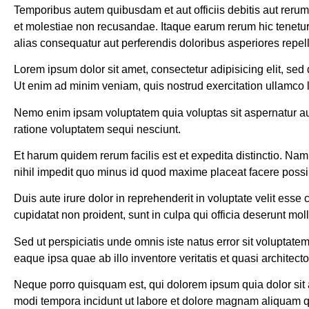
Temporibus autem quibusdam et aut officiis debitis aut rerum
et molestiae non recusandae. Itaque earum rerum hic tenetur 
alias consequatur aut perferendis doloribus asperiores repell
Lorem ipsum dolor sit amet, consectetur adipisicing elit, se
Ut enim ad minim veniam, quis nostrud exercitation ullamco 
Nemo enim ipsam voluptatem quia voluptas sit aspernatur aut
ratione voluptatem sequi nesciunt.
Et harum quidem rerum facilis est et expedita distinctio. Na
nihil impedit quo minus id quod maxime placeat facere poss
Duis aute irure dolor in reprehenderit in voluptate velit esse 
cupidatat non proident, sunt in culpa qui officia deserunt moll
Sed ut perspiciatis unde omnis iste natus error sit volupta
eaque ipsa quae ab illo inventore veritatis et quasi architect
Neque porro quisquam est, qui dolorem ipsum quia dolor sit 
modi tempora incidunt ut labore et dolore magnam aliquam 