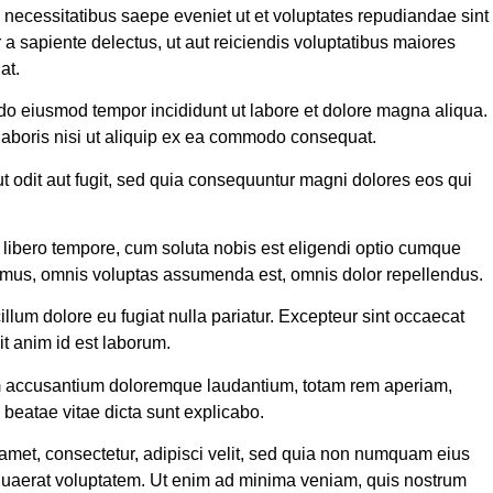
 necessitatibus saepe eveniet ut et voluptates repudiandae sint
a sapiente delectus, ut aut reiciendis voluptatibus maiores
at.
d do eiusmod tempor incididunt ut labore et dolore magna aliqua.
laboris nisi ut aliquip ex ea commodo consequat.
 odit aut fugit, sed quia consequuntur magni dolores eos qui
m libero tempore, cum soluta nobis est eligendi optio cumque
imus, omnis voluptas assumenda est, omnis dolor repellendus.
cillum dolore eu fugiat nulla pariatur. Excepteur sint occaecat
it anim id est laborum.
tem accusantium doloremque laudantium, totam rem aperiam,
o beatae vitae dicta sunt explicabo.
amet, consectetur, adipisci velit, sed quia non numquam eius
quaerat voluptatem. Ut enim ad minima veniam, quis nostrum