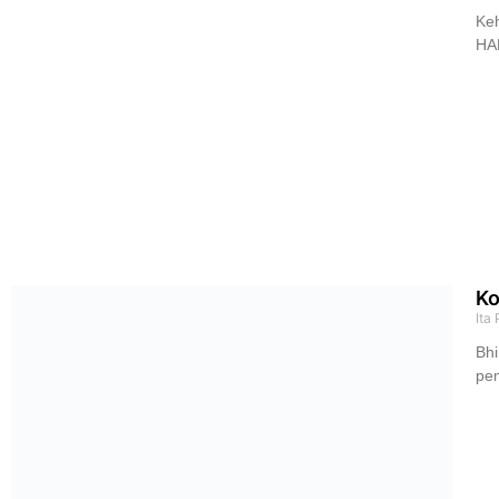
Keh
HAM
Ko
Ita
Bh
pe