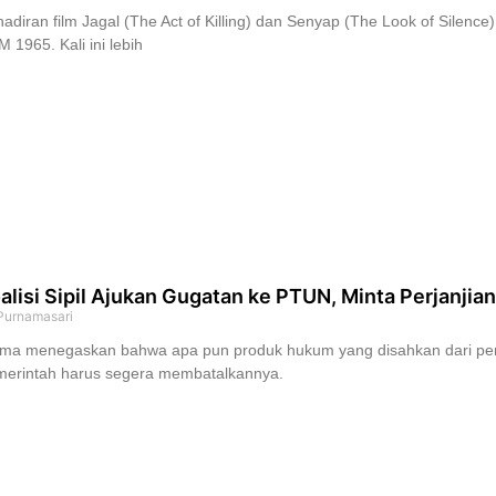
adiran film Jagal (The Act of Killing) dan Senyap (The Look of Silen
 1965. Kali ini lebih
alisi Sipil Ajukan Gugatan ke PTUN, Minta Perjanji
 Purnamasari
ima menegaskan bahwa apa pun produk hukum yang disahkan dari per
merintah harus segera membatalkannya.