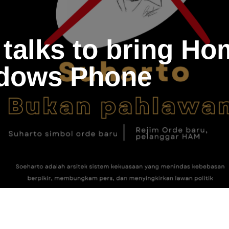
talks to bring Ho
ndows Phone