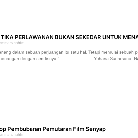
ETIKA PERLAWANAN BUKAN SEKEDAR UNTUK MENAN
ommarsinahfm
nang dalam sebuah perjuangan itu satu hal. Tetapi memulai sebuah 
menangan dengan sendirinya.” -Yohana Sudarsono- Na
op Pembubaran Pemutaran Film Senyap
ommarsinahfm