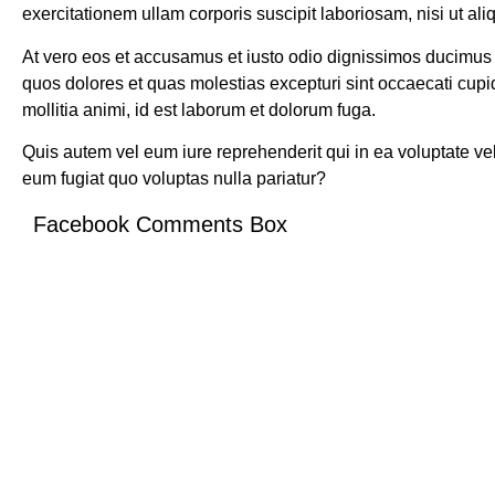
exercitationem ullam corporis suscipit laboriosam, nisi ut a
At vero eos et accusamus et iusto odio dignissimos ducimus q
quos dolores et quas molestias excepturi sint occaecati cupidi
mollitia animi, id est laborum et dolorum fuga.
Quis autem vel eum iure reprehenderit qui in ea voluptate ve
eum fugiat quo voluptas nulla pariatur?
Facebook Comments Box