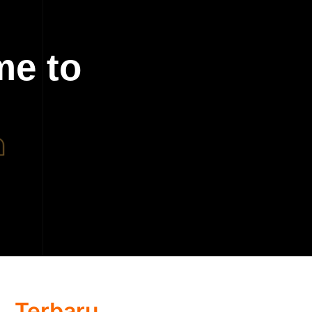
me to
Terbaru