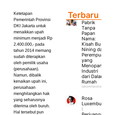
Terbaru
Ketetapan
Pemerintah Provinsi
Pabrik
DKI Jakarta untuk
Tanpa
menaikkan upah
Papan
Nama:
minimum menjadi Rp
Kisah Bu
2.400.000,- pada
Nining dan
tahun 2014 memang
Perempuan
sudah diterapkan
yang
oleh pemilik usaha
Menopang
(perusahaan).
Industri
Namun, dibalik
dari Dalam
Rumah
kenaikan upah ini,
rakommarsinahfm
perusahaan
menghilangkan hak
Rosa
yang seharusnya
Luxemburg
diterima oleh buruh.
:
Hal tersebut pun
Perjuangan