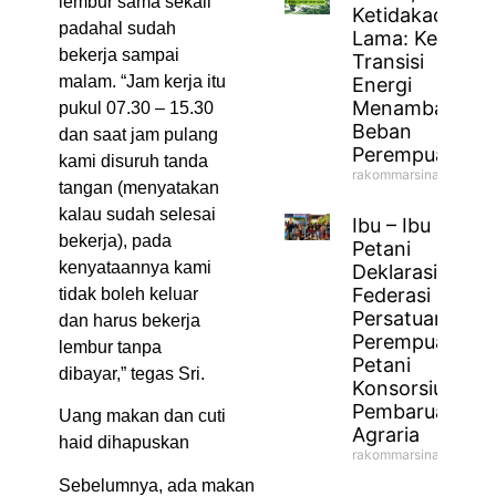
lembur sama sekali
Ketidakadilan
padahal sudah
Lama: Ketika
bekerja sampai
Transisi
malam. “Jam kerja itu
Energi
Menambah
pukul 07.30 – 15.30
Beban
dan saat jam pulang
Perempuan
kami disuruh tanda
rakommarsinahfm
tangan (menyatakan
kalau sudah selesai
Ibu – Ibu
bekerja), pada
Petani
kenyataannya kami
Deklarasikan
Federasi
tidak boleh keluar
Persatuan
dan harus bekerja
Perempuan
lembur tanpa
Petani
dibayar,” tegas Sri.
Konsorsium
Pembaruan
Uang makan dan cuti
Agraria
haid dihapuskan
rakommarsinahfm
Sebelumnya, ada makan