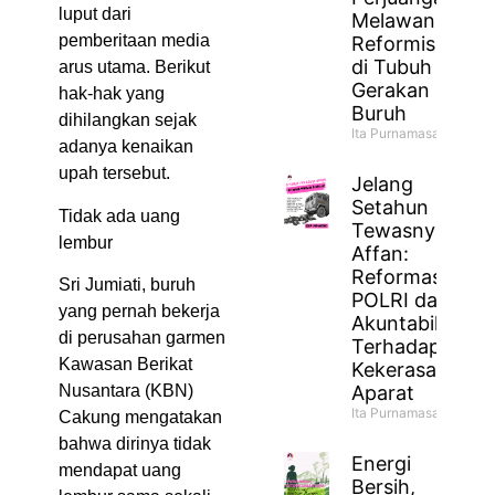
luput dari
Melawan
pemberitaan media
Reformisme
di Tubuh
arus utama. Berikut
Gerakan
hak-hak yang
Buruh
dihilangkan sejak
Ita Purnamasari
adanya kenaikan
upah tersebut.
Jelang
Setahun
Tidak ada uang
Tewasnya
lembur
Affan:
Reformasi
Sri Jumiati, buruh
POLRI dan
yang pernah bekerja
Akuntabilitas
di perusahan garmen
Terhadap
Kawasan Berikat
Kekerasan
Aparat
Nusantara (KBN)
Ita Purnamasari
Cakung mengatakan
bahwa dirinya tidak
Energi
mendapat uang
Bersih,