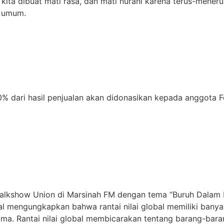
 kita dibuat mati rasa, dan mati nurani karena terus-mene
n umum.
 20% dari hasil penjualan akan didonasikan kepada anggota 
 Talkshow Union di Marsinah FM dengan tema “Buruh Dalam 
bal mengungkapkan bahwa rantai nilai global memiliki banyak i
ma. Rantai nilai global membicarakan tentang barang-bara