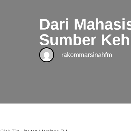
Dari Mahasi
Sumber Keh
rakommarsinahfm