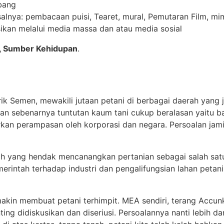
bang
alnya: pembacaan puisi, Tearet, mural, Pemutaran Film, mim
asikan melalui media massa dan atau media sosial
, Sumber Kehidupan
.
ik Semen, mewakili jutaan petani di berbagai daerah yang
an sebenarnya tuntutan kaum tani cukup beralasan yaitu 
an perampasan oleh korporasi dan negara. Persoalan jami
yang hendak mencanangkan pertanian sebagai salah satu 
merintah terhadap industri dan pengalifungsian lahan peta
n membuat petani terhimpit. MEA sendiri, terang Accunk, 
ng didiskusikan dan diseriusi. Persoalannya nanti lebih d