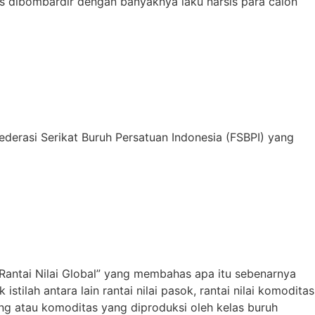
rus dibombardir dengan banyaknya laku narsis para calon
Federasi Serikat Buruh Persatuan Indonesia (FSBPI) yang
Rantai Nilai Global” yang membahas apa itu sebenarnya
stilah antara lain rantai nilai pasok, rantai nilai komoditas
ng atau komoditas yang diproduksi oleh kelas buruh