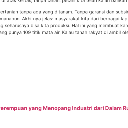
 di atas kertas, tanpa tanah, petani kita telah kalah bahka
tanian tanpa ada yang ditanam. Tanpa garansi dan subsidi
manapun. Akhirnya jelas: masyarakat kita dari berbagai l
ng seharusnya bisa kita produksi. Hal ini yang membuat 
punya 109 titik mata air. Kalau tanah rakyat di ambil o
 Perempuan yang Menopang Industri dari Dalam 