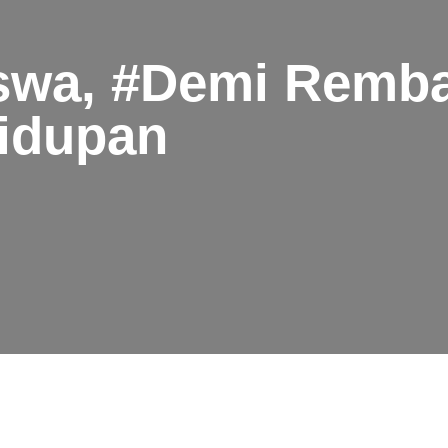
swa, #Demi Remba
idupan