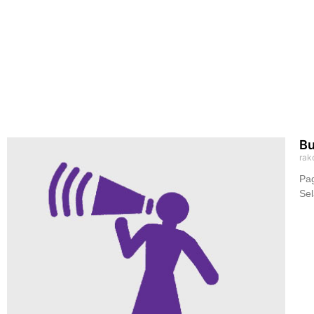
Bu
rak
Pag
Sel