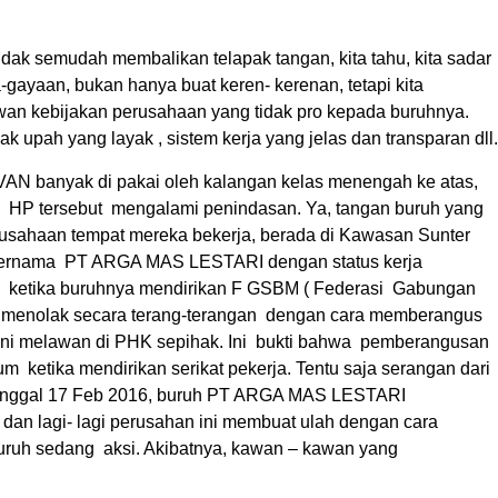
idak semudah membalikan telapak tangan, kita tahu, kita sadar
-gayaan, bukan hanya buat keren- kerenan, tetapi kita
wan kebijakan perusahaan yang tidak pro kepada buruhnya.
k upah yang layak , sistem kerja yang jelas dan transparan dll.
N banyak di pakai oleh kalangan kelas menengah ke atas,
k HP tersebut mengalami penindasan. Ya, tangan buruh yang
usahaan tempat mereka bekerja, berada di Kawasan Sunter
an bernama PT ARGA MAS LESTARI dengan status kerja
an ketika buruhnya mendirikan F GSBM ( Federasi Gabungan
n menolak secara terang-terangan dengan cara memberangus
erani melawan di PHK sepihak. Ini bukti bahwa pemberangusan
 ketika mendirikan serikat pekerja. Tentu saja serangan dari
 tanggal 17 Feb 2016, buruh PT ARGA MAS LESTARI
dan lagi- lagi perusahan ini membuat ulah dengan cara
uruh sedang aksi. Akibatnya, kawan – kawan yang