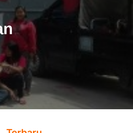
an
Terbaru