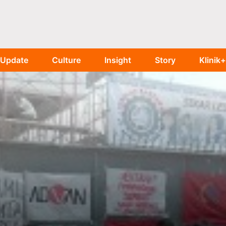
Update
Culture
Insight
Story
Klinik+