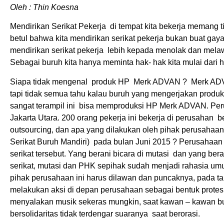
Oleh : Thin Koesna
Mendirikan Serikat Pekerja di tempat kita bekerja memang t
betul bahwa kita mendirikan serikat pekerja bukan buat gaya
mendirikan serikat pekerja lebih kepada menolak dan mela
Sebagai buruh kita hanya meminta hak- hak kita mulai dari ha
Siapa tidak mengenal produk HP Merk ADVAN ? Merk ADVA
tapi tidak semua tahu kalau buruh yang mengerjakan produ
sangat terampil ini bisa memproduksi HP Merk ADVAN. Per
Jakarta Utara. 200 orang pekerja ini bekerja di perusah
outsourcing, dan apa yang dilakukan oleh pihak perusaha
Serikat Buruh Mandiri) pada bulan Juni 2015 ? Perusahaa
serikat tersebut. Yang berani bicara di mutasi dan yang b
serikat, mutasi dan PHK sepihak sudah menjadi rahasia umum
pihak perusahaan ini harus dilawan dan puncaknya, pada
melakukan aksi di depan perusahaan sebagai bentuk protes 
menyalakan musik sekeras mungkin, saat kawan – kawan b
bersolidaritas tidak terdengar suaranya saat berorasi.