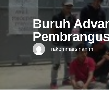
Buruh Adva
Pembrangusa
rakommarsinahfm