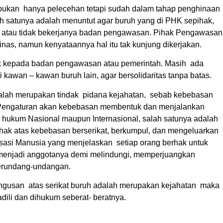
i bukan hanya pelecehan tetapi sudah dalam tahap penghinaan
alah satunya adalah menuntut agar buruh yang di PHK sepihak,
ya atau tidak bekerjanya badan pengawasan. Pihak Pengawasan
nas, namun kenyataannya hal itu tak kunjung dikerjakan.
nyak kepada badan pengawasan atau pemerintah. Masih ada
 kawan – kawan buruh lain, agar bersolidaritas tanpa batas.
lah merupakan tindak pidana kejahatan, sebab kebebasan
. Pengaturan akan kebebasan membentuk dan menjalankan
an hukum Nasional maupun Internasional, salah satunya adalah
rhak atas kebebasan berserikat, berkumpul, dan mengeluarkan
sasi Manusia yang menjelaskan setiap orang berhak untuk
k menjadi anggotanya demi melindungi, memperjuangkan
perundang-undangan.
gusan atas serikat buruh adalah merupakan kejahatan maka
ili dan dihukum seberat- beratnya.