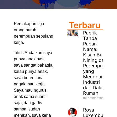
Terbaru
Percakapan tiga
orang buruh
Pabrik
perempuan sepulang
Tanpa
kerja.
Papan
Nama:
Titin : Andaikan saya
Kisah Bu
punya anak pasti
Nining dan
saya sangat bahagia,
Perempuan
yang
kalau punya anak,
Menopang
saya berencana
Industri
nggak mau kerja.
dari Dalam
Saya mau ngurus
Rumah
anak sama suami
rakommarsinahfm
saja, dari gadis
sampai sudah
Rosa
Luxemburg
menikah, saya kerja