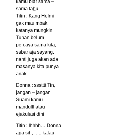
kamu biar sama –
sama ta
h
u
Titin : Kang Helmi
gak mau mbak,
katanya mungkin
Tuhan belum
percaya sama kita,
sabar aja sayang,
nanti juga akan ada
masanya kita punya
anak
Donna : ssstttt Tin,
jangan – jangan
Suami kamu
mandulll atau
ejakulasi dini
Titin : Ihhhh… Donna
apa sih, ….. kalau