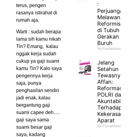
:
terus, pengen
Perjuangan
rasanya istirahat di
Melawan
rumah aja.
Reformisme
di Tubuh
Warti : sudah berapa
Gerakan
lama sih kamu nikah
Buruh
Tin? Emang, kalau
Ita Purnamasari
nggak kerja sudah
cukup ya gaji suami
Jelang
Setahun
kamu Tin? Kalo saya
Tewasnya
pengennya kerja
Affan:
saja, punya
Reformasi
penghasilan sendiri
POLRI dan
jadi enak, kalau
Akuntabilitas
bergantung gaji
Terhadap
suami capee deh….
Kekerasan
Aparat
gaji saya sama
Ita Purnamasari
suami besar gaji
saya, kadang