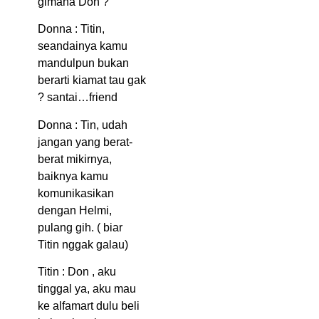
gimana Don ?
Donna : Titin,
seandainya kamu
mandulpun bukan
berarti kiamat tau gak
? santai…friend
Donna : Tin, udah
jangan yang berat-
berat mikirnya,
baiknya kamu
komunikasikan
dengan Helmi,
pulang gih. ( biar
Titin nggak galau)
Titin : Don , aku
tinggal ya, aku mau
ke alfamart dulu beli