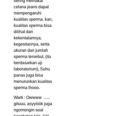
sering memakai
celana jeans dapat
mempengaruhi
kualitas sperma. kan,
kualitas sperma bisa
dilihat dari
kekentalannya,
kegesitannya, serta
ukuran dan jumlah
sperma tersebut, (itu
berdasarkan uji
laboratorium), Suhu
panas juga bisa
menurunkan kualitas
sperma lhooo.
Warti : Owwww …..
gituuu, asyyiiiiik juga
ngomongin soal