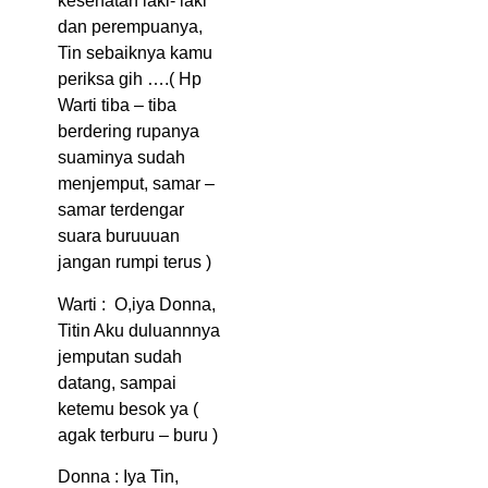
kesehatan laki- laki
dan perempuanya,
Tin sebaiknya kamu
periksa gih ….( Hp
Warti tiba – tiba
berdering rupanya
suaminya sudah
menjemput, samar –
samar terdengar
suara buruuuan
jangan rumpi terus )
Warti : O,iya Donna,
Titin Aku duluannnya
jemputan sudah
datang, sampai
ketemu besok ya (
agak terburu – buru )
Donna : Iya Tin,