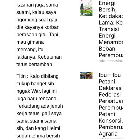
Energi
kasihan juga sama
Bersih,
suami, kalau saya
Ketidakadilan
ngomong soal gaji,
Lama: Ketika
dia kayanya korban
Transisi
perasaan gitu. Tapi
Energi
Menambah
mau gimana
Beban
memang, itu
Perempuan
faktanya. Kebutuhan
rakommarsinahfm
terus bertambah
Ibu – Ibu
Titin : Kalo dibilang
Petani
cukup banget sih
Deklarasikan
nggak War, lagi ini
Federasi
juga baru rencana.
Persatuan
Terkadang ada jenuh
Perempuan
Petani
kerja terus, gaji saya
Konsorsium
sama suami sama
Pembaruan
sih, dan kang Helmi
Agraria
sudah terima bersih