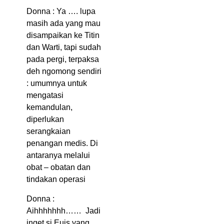
Donna : Ya …. lupa
masih ada yang mau
disampaikan ke Titin
dan Warti, tapi sudah
pada pergi, terpaksa
deh ngomong sendiri
: umumnya untuk
mengatasi
kemandulan,
diperlukan
serangkaian
penangan medis. Di
antaranya melalui
obat – obatan dan
tindakan operasi
Donna :
Aihhhhhhh…… Jadi
inget si Euis yang