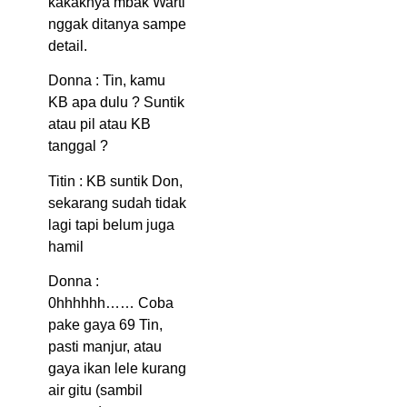
kakaknya mbak Warti
nggak ditanya sampe
detail.
Donna : Tin, kamu
KB apa dulu ? Suntik
atau pil atau KB
tanggal ?
Titin : KB suntik Don,
sekarang sudah tidak
lagi tapi belum juga
hamil
Donna :
0hhhhhh…… Coba
pake gaya 69 Tin,
pasti manjur, atau
gaya ikan lele kurang
air gitu (sambil