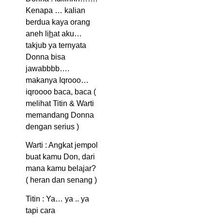
Kenapa … kalian
berdua kaya orang
aneh li
h
at aku…
takjub ya ternyata
Donna bisa
jawabbbb….
makanya Iqrooo…
iqroooo baca, baca (
melihat Titin & Warti
memandang Donna
dengan serius )
Warti : Angkat jempol
buat kamu Don, dari
mana kamu belajar?
( heran dan senang )
Titin : Ya… ya .. ya
tapi cara