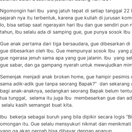
Ngomongin hari Ibu yang jatuh tepat di setiap tanggal 22
sejarah nya itu terbentuk, karena gue kuliah di jurusan ko
lo, bisa setiap saat ngerayain hari Ibu dan gue sendiri pun
tahun, Ibu selalu ada di samping gue, gue punya sosok Ib
Gue anak pertama dari tiga bersaudara, gue dibesarkan d
gue dibesarkan oleh Ibu. Gue mempunyai sosok Ibu yang pe
gue ngerasa jenuh sama apa yang gue jalanin. Ibu yang sel
gue sabar, dan ga gampang nyerah untuk mewujudkan mim
Semenjak menjadi anak broken home, gue hampir pesimis d
sama adik-adik gue tanpa seorang Bapak?” dan sekarang 
bagi anak-anaknya, sedangkan seorang Bapak belum tentu b
tua tunggal, selama itu juga Ibu membesarkan gue dan adi
selalu kasih semangat buat kita.
Ibu bekerja sebagai buruh yang bila dipikir secara logis 
omongan itu. Gue selalu mensyukuri nikmat dan menikmati 
yang ga akan pernah bisa dibayar dengan apapun.