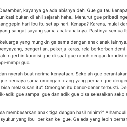
 Desember, kayanya ga ada abisnya deh. Gue ga tau kenapa 
munikasi bukan di ahli sejarah hehe.. Menurut gue pribadi n
 nanggepin hari Ibu itu setiap hari. Kenapa? Karena, mulai 
u yang sangat sayang sama anak-anaknya. Pastinya semua Ib
i keluarga yang mungkin ga sama dengan anak anak lainnya
nyayang, pengertian, pekerja keras, rela berkorban demi 
alu ngertiin kondisi gue di saat gue rapuh dengan kondisi 
pi-mimpi gue.
an nyerah buat nerima kenyataan. Sekolah gue berantakan
gue percaya sama omongan orang yang pernah gue denger 
isa melakukan itu”. Omongan itu bener-bener terbukti. Del
k-adik gue sampai gue dan adik gue bisa selesaikan sekola
“Bisa membesarkan anak tiga dengan hasil minim?” Alhamdul
syukur yang Ibu berikan ke gue. Ga ada yang lebih berharg