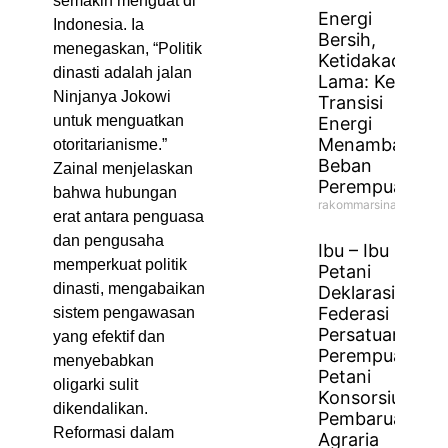
semakin menguat di
Energi
Indonesia. Ia
Bersih,
menegaskan, “Politik
Ketidakadilan
dinasti adalah jalan
Lama: Ketika
Ninjanya Jokowi
Transisi
untuk menguatkan
Energi
Menambah
otoritarianisme.”
Beban
Zainal menjelaskan
Perempuan
bahwa hubungan
rakommarsinahfm
erat antara penguasa
dan pengusaha
Ibu – Ibu
memperkuat politik
Petani
dinasti, mengabaikan
Deklarasikan
Federasi
sistem pengawasan
Persatuan
yang efektif dan
Perempuan
menyebabkan
Petani
oligarki sulit
Konsorsium
dikendalikan.
Pembaruan
Reformasi dalam
Agraria