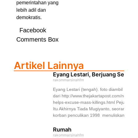
pemerintahan yang
lebih adil dan
demokratis.
Facebook
Comments Box
Artikel Lainnya
Eyang Lestari, Berjuang Sepanj
rakommarsinahfm
Eyang Lestari (tengah). foto diambil
dari http://www.thejakartapost.com/news/2
helps-excuse-mass-killings.html Pejuang
Itu Akhirnya Tiada Mugiyanto, seorang akti
korban penculikan 1998 menuliskan untaia
Rumah
rakommarsinahfm