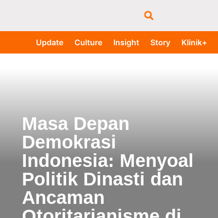
Update
Culture
Insight
Story
Klinik+
Masa Depan
Demokrasi
Indonesia: Menyoal
Politik Dinasti dan
Ancaman
Otoritarianisme di