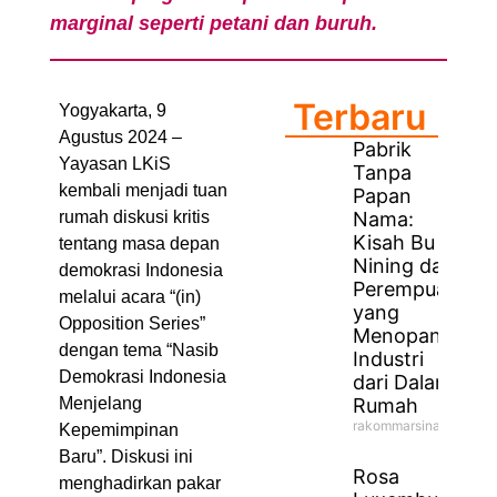
marginal seperti petani dan buruh.
Terbaru
Yogyakarta, 9
Agustus 2024 –
Pabrik
Yayasan LKiS
Tanpa
kembali menjadi tuan
Papan
Nama:
rumah diskusi kritis
Kisah Bu
tentang masa depan
Nining dan
demokrasi Indonesia
Perempuan
melalui acara “(in)
yang
Opposition Series”
Menopang
dengan tema “Nasib
Industri
Demokrasi Indonesia
dari Dalam
Rumah
Menjelang
rakommarsinahfm
Kepemimpinan
Baru”. Diskusi ini
Rosa
menghadirkan pakar