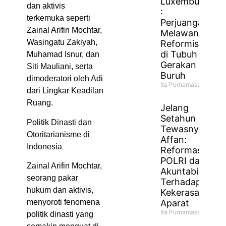
Luxemburg
dan aktivis
:
terkemuka seperti
Perjuangan
Zainal Arifin Mochtar,
Melawan
Wasingatu Zakiyah,
Reformisme
di Tubuh
Muhamad Isnur, dan
Gerakan
Siti Mauliani, serta
Buruh
dimoderatori oleh Adi
Ita Purnamasari
dari Lingkar Keadilan
Ruang.
Jelang
Setahun
Politik Dinasti dan
Tewasnya
Otoritarianisme di
Affan:
Indonesia
Reformasi
POLRI dan
Zainal Arifin Mochtar,
Akuntabilitas
seorang pakar
Terhadap
hukum dan aktivis,
Kekerasan
Aparat
menyoroti fenomena
Ita Purnamasari
politik dinasti yang