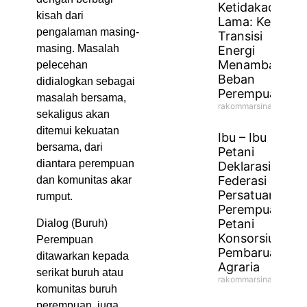
Ketidakadilan
kisah dari
Lama: Ketika
pengalaman masing-
Transisi
masing. Masalah
Energi
Menambah
pelecehan
Beban
didialogkan sebagai
Perempuan
masalah bersama,
rakommarsinahfm
sekaligus akan
ditemui kekuatan
Ibu – Ibu
bersama, dari
Petani
diantara perempuan
Deklarasikan
Federasi
dan komunitas akar
Persatuan
rumput.
Perempuan
Petani
Dialog (Buruh)
Konsorsium
Perempuan
Pembaruan
ditawarkan kepada
Agraria
serikat buruh atau
rakommarsinahfm
komunitas buruh
perempuan, juga