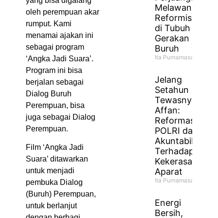
yang bisa digalang
Melawan
oleh perempuan akar
Reformisme
rumput. Kami
di Tubuh
menamai ajakan ini
Gerakan
sebagai program
Buruh
Ita Purnamasari
‘Angka Jadi Suara’.
Program ini bisa
Jelang
berjalan sebagai
Setahun
Dialog Buruh
Tewasnya
Perempuan, bisa
Affan:
juga sebagai Dialog
Reformasi
Perempuan.
POLRI dan
Akuntabilitas
Film ‘Angka Jadi
Terhadap
Suara’ ditawarkan
Kekerasan
Aparat
untuk menjadi
Ita Purnamasari
pembuka Dialog
(Buruh) Perempuan,
Energi
untuk berlanjut
Bersih,
dengan berbagi