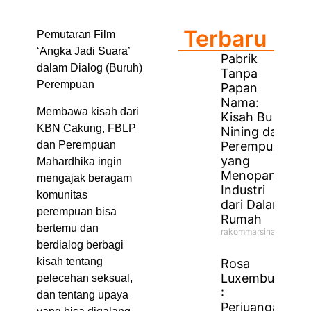
Terbaru
Pemutaran Film
‘Angka Jadi Suara’
Pabrik
dalam Dialog (Buruh)
Tanpa
Perempuan
Papan
Nama:
Membawa kisah dari
Kisah Bu
KBN Cakung, FBLP
Nining dan
dan Perempuan
Perempuan
yang
Mahardhika ingin
Menopang
mengajak beragam
Industri
komunitas
dari Dalam
perempuan bisa
Rumah
bertemu dan
rakommarsinahfm
berdialog berbagi
kisah tentang
Rosa
Luxemburg
pelecehan seksual,
:
dan tentang upaya
Perjuangan