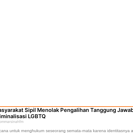
syarakat Sipil Menolak Pengalihan Tanggung Jawab
iminalisasi LGBTQ
ommarsinahfm
cana untuk menghukum seseorang semata-mata karena identitasnya ad