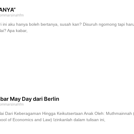
TANYA”
ommarsinahfm
i ini aku hanya boleh bertanya, susah kan? Disuruh ngomong tapi ha
ai? Apa kabar,
bar May Day dari Berlin
ommarsinahfm
ai Dari Keberagaman Hingga Keikutsertaan Anak Oleh: Muthmainnah (M
ool of Economics and Law) Izinkanlah dalam tulisan ini,