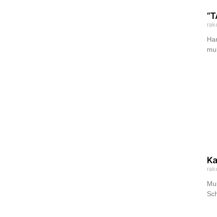
“
rak
Har
mul
Ka
rak
Mul
Sch