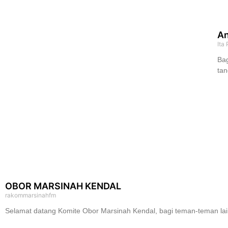
An
Ita
Bag
tan
OBOR MARSINAH KENDAL
rakommarsinahfm
Selamat datang Komite Obor Marsinah Kendal, bagi teman-teman lai