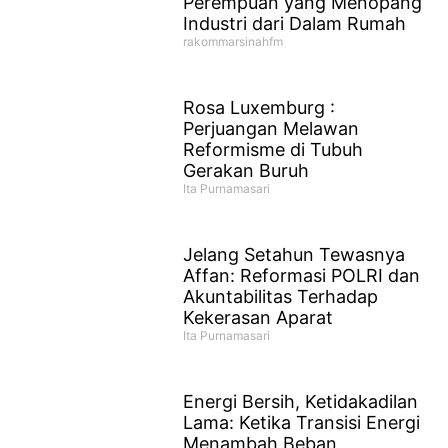
Perempuan yang Menopang
Industri dari Dalam Rumah
rakommarsinahfm
Rosa Luxemburg :
Perjuangan Melawan
Reformisme di Tubuh
Gerakan Buruh
Ita Purnamasari
Jelang Setahun Tewasnya
Affan: Reformasi POLRI dan
Akuntabilitas Terhadap
Kekerasan Aparat
Ita Purnamasari
Energi Bersih, Ketidakadilan
Lama: Ketika Transisi Energi
Menambah Beban