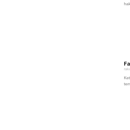
hak
Fa
rak
Ket
tem