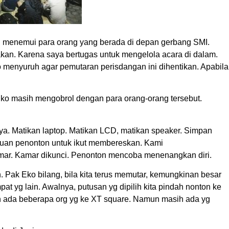
g menemui para orang yang berada di depan gerbang SMI.
arakan. Karena saya bertugas untuk mengelola acara di dalam.
o menyuruh agar pemutaran perisdangan ini dihentikan. Apabila
k Eko masih mengobrol dengan para orang-orang tersebut.
a. Matikan laptop. Matikan LCD, matikan speaker. Simpan
uan penonton untuk ikut membereskan. Kami
r. Kamar dikunci. Penonton mencoba menenangkan diri.
 Pak Eko bilang, bila kita terus memutar, kemungkinan besar
mpat yg lain. Awalnya, putusan yg dipilih kita pindah nonton ke
ah ada beberapa org yg ke XT square. Namun masih ada yg