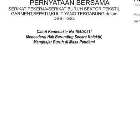
rak
Per
pe