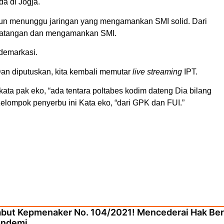
a di Jogja.
mun menunggu jaringan yang mengamankan SMI solid. Dari
erdatangan dan mengamankan SMI.
demarkasi.
Dan diputuskan, kita kembali memutar
live streaming
IPT.
ata pak eko, “ada tentara poltabes kodim dateng Dia bilang
Kelompok penyerbu ini Kata eko, “dari GPK dan FUI.”
but Kepmenaker No. 104/2021! Mencederai Hak Beru
andemi