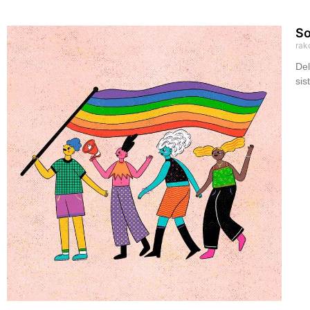
So
rak
De
sis