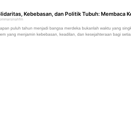
lidaritas, Kebebasan, dan Politik Tubuh: Membaca
ommarsinahfm
lapan puluh tahun menjadi bangsa merdeka bukanlah waktu yang sing
tem yang menjamin kebebasan, keadilan, dan kesejahteraan bagi setiap