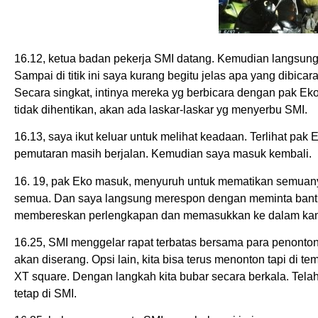
16.12, ketua badan pekerja SMI datang. Kemudian langsun
Sampai di titik ini saya kurang begitu jelas apa yang dibic
Secara singkat, intinya mereka yg berbicara dengan pak Ek
tidak dihentikan, akan ada laskar-laskar yg menyerbu SMI.
16.13, saya ikut keluar untuk melihat keadaan. Terlihat pa
pemutaran masih berjalan. Kemudian saya masuk kembali.
16. 19, pak Eko masuk, menyuruh untuk mematikan semuany
semua. Dan saya langsung merespon dengan meminta bant
membereskan perlengkapan dan memasukkan ke dalam kama
16.25, SMI menggelar rapat terbatas bersama para penonton.
akan diserang. Opsi lain, kita bisa terus menonton tapi di te
XT square. Dengan langkah kita bubar secara berkala. Tel
tetap di SMI.