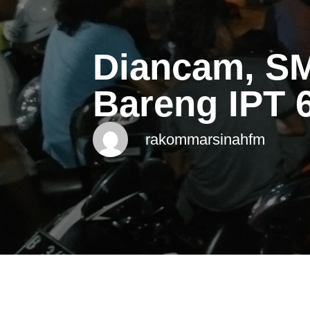
Diancam, SMI
Bareng IPT 
rakommarsinahfm