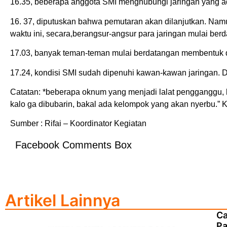
16.35, beberapa anggota SMI menghubungi jaringan yang ad
16. 37, diputuskan bahwa pemutaran akan dilanjutkan. Na
waktu ini, secara,berangsur-angsur para jaringan mulai b
17.03, banyak teman-teman mulai berdatangan membentuk 
17.24, kondisi SMI sudah dipenuhi kawan-kawan jaringan. 
Catatan: *beberapa oknum yang menjadi lalat pengganggu, k
kalo ga dibubarin, bakal ada kelompok yang akan nyerbu.” 
Sumber : Rifai – Koordinator Kegiatan
Facebook Comments Box
Artikel Lainnya
Ca
P