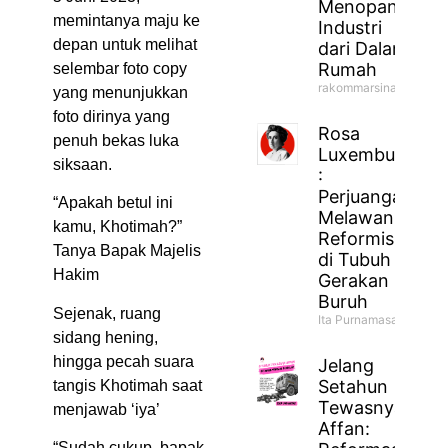
Menopang
memintanya maju ke
Industri
depan untuk melihat
dari Dalam
Rumah
selembar foto copy
rakommarsinahfm
yang menunjukkan
foto dirinya yang
Rosa
penuh bekas luka
Luxemburg
siksaan.
:
Perjuangan
“Apakah betul ini
Melawan
kamu, Khotimah?”
Reformisme
Tanya Bapak Majelis
di Tubuh
Hakim
Gerakan
Buruh
Sejenak, ruang
Ita Purnamasari
sidang hening,
hingga pecah suara
Jelang
Setahun
tangis Khotimah saat
Tewasnya
menjawab ‘iya’
Affan:
“Sudah cukup, bapak