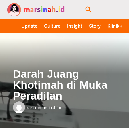
Update
Culture
Insight
Story
Klinik+
Darah Juang
Khotimah di Muka
Peradilan
rakommarsinahfm