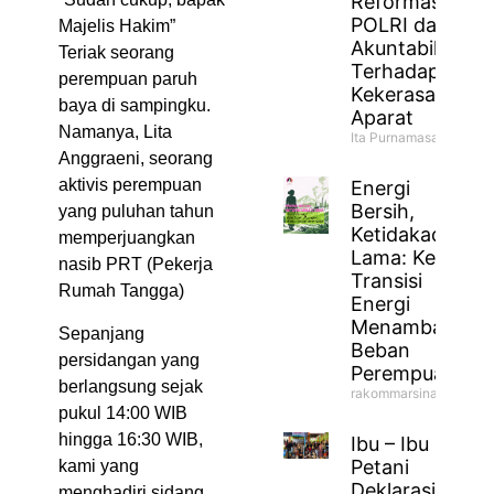
Reformasi
POLRI dan
Majelis Hakim”
Akuntabilitas
Teriak seorang
Terhadap
perempuan paruh
Kekerasan
baya di sampingku.
Aparat
Namanya, Lita
Ita Purnamasari
Anggraeni, seorang
aktivis perempuan
Energi
Bersih,
yang puluhan tahun
Ketidakadilan
memperjuangkan
Lama: Ketika
nasib PRT (Pekerja
Transisi
Rumah Tangga)
Energi
Menambah
Sepanjang
Beban
persidangan yang
Perempuan
berlangsung sejak
rakommarsinahfm
pukul 14:00 WIB
hingga 16:30 WIB,
Ibu – Ibu
Petani
kami yang
Deklarasikan
menghadiri sidang