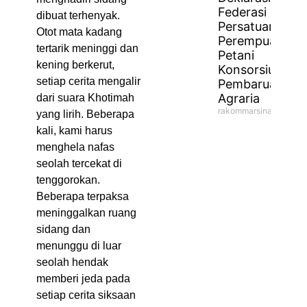
Federasi
dibuat terhenyak.
Persatuan
Otot mata kadang
Perempuan
tertarik meninggi dan
Petani
kening berkerut,
Konsorsium
setiap cerita mengalir
Pembaruan
Agraria
dari suara Khotimah
rakommarsinahfm
yang lirih. Beberapa
kali, kami harus
menghela nafas
seolah tercekat di
tenggorokan.
Beberapa terpaksa
meninggalkan ruang
sidang dan
menunggu di luar
seolah hendak
memberi jeda pada
setiap cerita siksaan