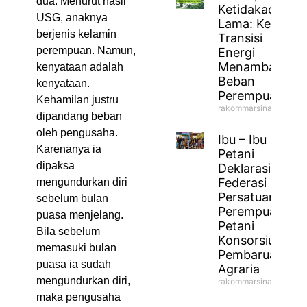
dua. Menurut hasil
Ketidakadilan
USG, anaknya
Lama: Ketika
berjenis kelamin
Transisi
perempuan. Namun,
Energi
Menambah
kenyataan adalah
Beban
kenyataan.
Perempuan
Kehamilan justru
rakommarsinahfm
dipandang beban
oleh pengusaha.
Ibu – Ibu
Karenanya ia
Petani
dipaksa
Deklarasikan
Federasi
mengundurkan diri
Persatuan
sebelum bulan
Perempuan
puasa menjelang.
Petani
Bila sebelum
Konsorsium
memasuki bulan
Pembaruan
puasa ia sudah
Agraria
mengundurkan diri,
rakommarsinahfm
maka pengusaha