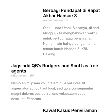
Berbagi Pendapat di Rapat
Akbar Hansae 3
rakommarsinahfm
Oleh: Linda Utami Biasanya, di hari
Minggu, kita menghabiskan waktu
untuk berlibur atau beristirahat.
Namun, lain halnya dengan teman
teman buruh Hansae 3, KBN
Cakung.
Jags add QB’s Rodgers and Scott as free
agents
rakommarsinahfm
Nemo enim ipsam voluptatem quia voluptas sit
aspernatur aut odit aut fugit, sed quia consequuntur
magni dolores eos qui ratione voluptatem sequi
nesciunt. Et harum
Kawal Kasus Penyiraman