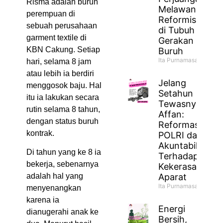
Risma adalah buruh
Melawan
perempuan di
Reformisme
sebuah perusahaan
di Tubuh
garment textile di
Gerakan
KBN Cakung. Setiap
Buruh
Ita Purnamasari
hari, selama 8 jam
atau lebih ia berdiri
Jelang
menggosok baju. Hal
Setahun
itu ia lakukan secara
Tewasnya
rutin selama 8 tahun,
Affan:
dengan status buruh
Reformasi
kontrak.
POLRI dan
Akuntabilitas
Di tahun yang ke 8 ia
Terhadap
bekerja, sebenarnya
Kekerasan
Aparat
adalah hal yang
Ita Purnamasari
menyenangkan
karena ia
Energi
dianugerahi anak ke
Bersih,