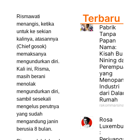
Terbaru
Rismawati
menangis, ketika
Pabrik
untuk ke sekian
Tanpa
kalinya, atasannya
Papan
Nama:
(Chief gosok)
Kisah Bu
memaksanya
Nining dan
mengundurkan diri.
Perempuan
Kali ini, Risma,
yang
masih berani
Menopang
menolak
Industri
mengundurkan diri,
dari Dalam
Rumah
sambil sesekali
rakommarsinahfm
mengelus perutnya
yang sudah
Rosa
mengandung janin
Luxemburg
berusia 8 bulan.
:
Perjuangan