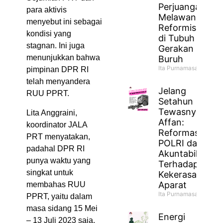
Perjuangan
para aktivis
Melawan
menyebut ini sebagai
Reformisme
kondisi yang
di Tubuh
stagnan. Ini juga
Gerakan
menunjukkan bahwa
Buruh
Ita Purnamasari
pimpinan DPR RI
telah menyandera
Jelang
RUU PPRT.
Setahun
Tewasnya
Lita Anggraini,
Affan:
koordinator JALA
Reformasi
PRT menyatakan,
POLRI dan
padahal DPR RI
Akuntabilitas
punya waktu yang
Terhadap
singkat untuk
Kekerasan
Aparat
membahas RUU
Ita Purnamasari
PPRT, yaitu dalam
masa sidang 15 Mei
Energi
– 13 Juli 2023 saja.