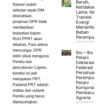
Bersih,
Namun sudah
Ketidakadilan
sebulan sejak DIM
Lama: Ketika
diserahkan,
Transisi
pimpinan DPR tidak
Energi
Menambah
memberikan
Beban
kepastian kapan
Perempuan
RUU PPRT akan
rakommarsinahfm
dibahas. Para aktivis
mencurigai, DPR
Ibu – Ibu
lebih sibuk mengurus
Petani
Pemilu dan
Deklarasikan
Federasi
pencalonan Capres,
Persatuan
kondisi ini jadi
Perempuan
melupakan PRT.
Petani
Padahal PRT adalah
Konsorsium
entitas dari subyek
Pembaruan
Pemilu yang harus
Agraria
diperjuangkan.
rakommarsinahfm