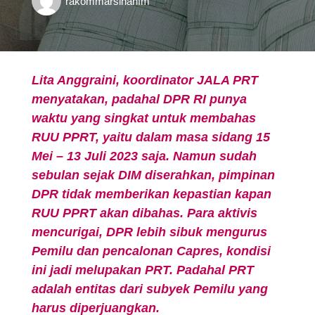
rakommarsinahfm
Lita Anggraini, koordinator JALA PRT
menyatakan, padahal DPR RI punya
waktu yang singkat untuk membahas
RUU PPRT, yaitu dalam masa sidang 15
Mei – 13 Juli 2023 saja. Namun sudah
sebulan sejak DIM diserahkan, pimpinan
DPR tidak memberikan kepastian kapan
RUU PPRT akan dibahas. Para aktivis
mencurigai, DPR lebih sibuk mengurus
Pemilu dan pencalonan Capres, kondisi
ini jadi melupakan PRT. Padahal PRT
adalah entitas dari subyek Pemilu yang
harus diperjuangkan.