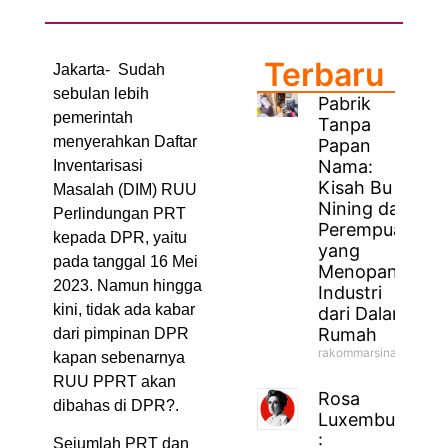
Terbaru
Jakarta- Sudah
sebulan lebih
Pabrik
pemerintah
Tanpa
menyerahkan Daftar
Papan
Nama:
Inventarisasi
Kisah Bu
Masalah (DIM) RUU
Nining dan
Perlindungan PRT
Perempuan
kepada DPR, yaitu
yang
pada tanggal 16 Mei
Menopang
2023. Namun hingga
Industri
kini, tidak ada kabar
dari Dalam
Rumah
dari pimpinan DPR
rakommarsinahfm
kapan sebenarnya
RUU PPRT akan
Rosa
dibahas di DPR?.
Luxemburg
:
Sejumlah PRT dan