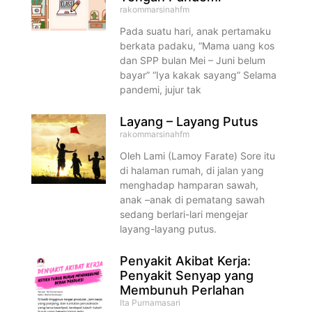
rakommarsinahfm
Pada suatu hari, anak pertamaku
berkata padaku, “Mama uang kos
dan SPP bulan Mei – Juni belum
bayar” “Iya kakak sayang” Selama
pandemi, jujur tak
Layang – Layang Putus
rakommarsinahfm
Oleh Lami (Lamoy Farate) Sore itu
di halaman rumah, di jalan yang
menghadap hamparan sawah,
anak –anak di pematang sawah
sedang berlari-lari mengejar
layang-layang putus.
Penyakit Akibat Kerja:
Penyakit Senyap yang
Membunuh Perlahan
Ita Purnamasari