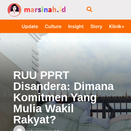
Update
Culture
Insight
Story
Klinik+
RUU PPRT
Disandera: Dimana
Komitmen Yang
Mulia Wakil
Rakyat?