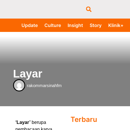
Update
Culture
Insight
Story
Klinik+
Layar
rakommarsinahfm
Terbaru
‘Layar’
berupa
pembacaan karya