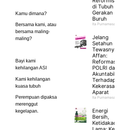
Reformisme
di Tubuh
Gerakan
Kamu dimana?
Buruh
Ita Purnamasari
Bersama kami, atau
bersama maling-
Jelang
maling?
Setahun
Tewasnya
Affan:
Bayi kami
Reformasi
POLRI dan
kehilangan ASI
Akuntabilitas
Kami kehilangan
Terhadap
Kekerasan
kuasa tubuh
Aparat
Perempuan dipaksa
Ita Purnamasari
merenggut
Energi
kegelapan.
Bersih,
Ketidakadilan
Lama: Ketika