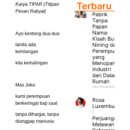
Terbaru
Karya TIPAR (Titipan
Pesan Rakyat)
Pabrik
Tanpa
Papan
Nama:
Ayo kentong dua-dua
Kisah Bu
Nining dan
tanda ada
Perempuan
kehilangan
yang
Menopang
kita kemalingan
Industri
dari Dalam
Rumah
Mas Joko
rakommarsinahfm
kami perempuan
Rosa
berkeringat tiap saat
Luxemburg
:
tanpa dihargai, tanpa
Perjuangan
dianggap manusia.
Melawan