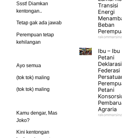
Ssst! Diamkan
Transisi
kentongan..
Energi
Menambah
Tetap gak ada jawab
Beban
Perempuan
Perempuan tetap
rakommarsinahfm
kehilangan
Ibu – Ibu
Petani
Deklarasikan
Ayo semua
Federasi
Persatuan
(tok tok) maling
Perempuan
Petani
(tok tok) maling
Konsorsium
Pembaruan
Agraria
Kamu dengar, Mas
rakommarsinahfm
Joko?
Kini kentongan