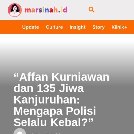
Update
Culture
Insight
Story
Klinik+
“Affan Kurniawan
dan 135 Jiwa
Kanjuruhan:
Mengapa Polisi
Selalu Kebal?”