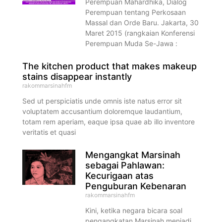
Perempuan Mahardhika, Dialog
Perempuan tentang Perkosaan
Massal dan Orde Baru. Jakarta, 30
Maret 2015 (rangkaian Konferensi
Perempuan Muda Se-Jawa :
The kitchen product that makes makeup
stains disappear instantly
rakommarsinahfm
Sed ut perspiciatis unde omnis iste natus error sit
voluptatem accusantium doloremque laudantium,
totam rem aperiam, eaque ipsa quae ab illo inventore
veritatis et quasi
Mengangkat Marsinah
sebagai Pahlawan:
Kecurigaan atas
Penguburan Kebenaran
rakommarsinahfm
Kini, ketika negara bicara soal
pengangkatan Marsinah menjadi