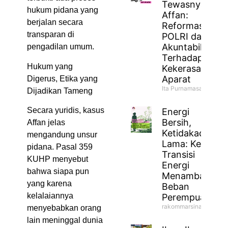
Tewasnya
hukum pidana yang
Affan:
berjalan secara
Reformasi
transparan di
POLRI dan
Akuntabilitas
pengadilan umum.
Terhadap
Hukum yang
Kekerasan
Aparat
Digerus, Etika yang
Ita Purnamasari
Dijadikan Tameng
Secara yuridis, kasus
Energi
Bersih,
Affan jelas
Ketidakadilan
mengandung unsur
Lama: Ketika
pidana. Pasal 359
Transisi
KUHP menyebut
Energi
bahwa siapa pun
Menambah
yang karena
Beban
kelalaiannya
Perempuan
rakommarsinahfm
menyebabkan orang
lain meninggal dunia