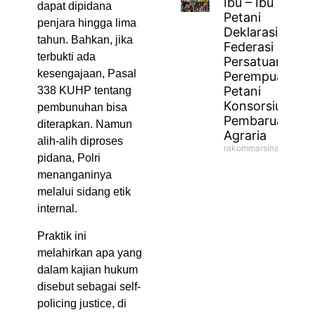
Ibu – Ibu
dapat dipidana
Petani
penjara hingga lima
Deklarasikan
tahun. Bahkan, jika
Federasi
terbukti ada
Persatuan
kesengajaan, Pasal
Perempuan
Petani
338 KUHP tentang
Konsorsium
pembunuhan bisa
Pembaruan
diterapkan. Namun
Agraria
alih-alih diproses
rakommarsinahfm
pidana, Polri
menanganinya
melalui sidang etik
internal.
Praktik ini
melahirkan apa yang
dalam kajian hukum
disebut sebagai self-
policing justice, di