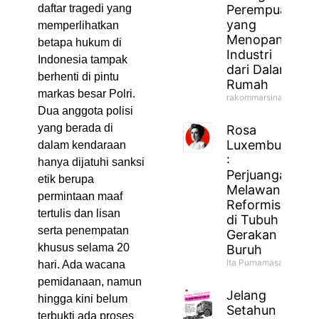
daftar tragedi yang
Perempuan
yang
memperlihatkan
Menopang
betapa hukum di
Industri
Indonesia tampak
dari Dalam
berhenti di pintu
Rumah
markas besar Polri.
rakommarsinahfm
Dua anggota polisi
yang berada di
Rosa
Luxemburg
dalam kendaraan
:
hanya dijatuhi sanksi
Perjuangan
etik berupa
Melawan
permintaan maaf
Reformisme
tertulis dan lisan
di Tubuh
serta penempatan
Gerakan
khusus selama 20
Buruh
Ita Purnamasari
hari. Ada wacana
pemidanaan, namun
Jelang
hingga kini belum
Setahun
terbukti ada proses