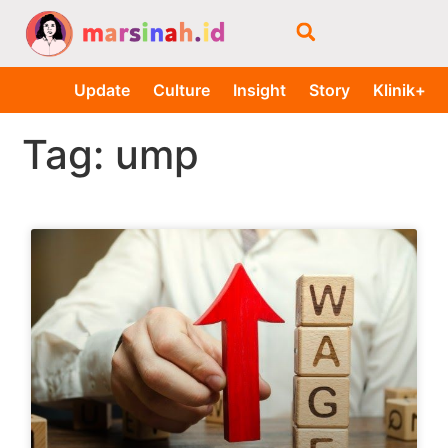
Update
Culture
Insight
Story
Klinik+
Tag: ump