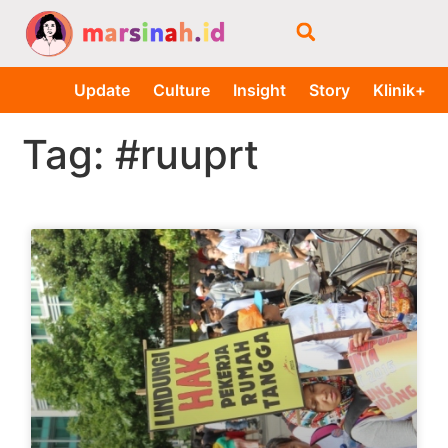
Update
Culture
Insight
Story
Klinik+
Tag: #ruuprt